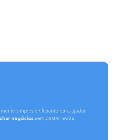
mente simples e eficiente para ajudar
echar negócios
sem gastar horas