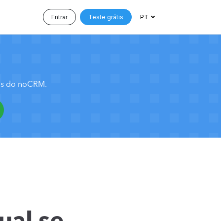
Entrar
Teste grátis
PT
sos do noCRM.