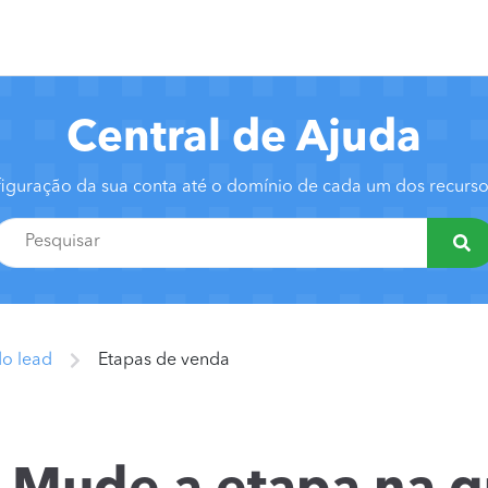
Central de Ajuda
iguração da sua conta até o domínio de cada um dos recur
do lead
Etapas de venda