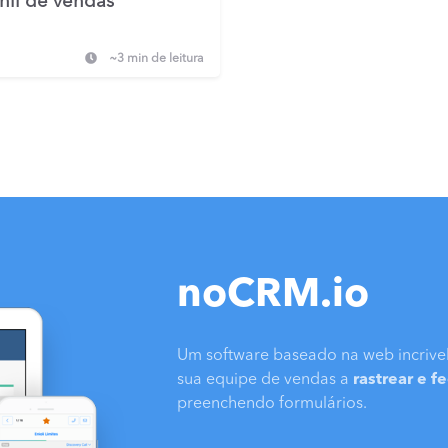
nil de vendas
~3 min de leitura
noCRM.io
Um software baseado na web incrivel
sua equipe de vendas a
rastrear e f
preenchendo formulários.