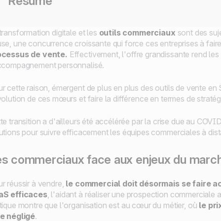
Résumé
transformation digitale et les
outils commerciaux
sont des suj
se, une concurrence croissante qui force ces entreprises à faire
ocessus de vente.
Effectivement, l'offre grandissante rend les c
ccompagnement personnalisé.
r cette raison, émergent de plus en plus des outils de vente en S
volution de ces mœurs et faire la différence en termes de stratégi
te transition a d'ailleurs été accélérée par la crise due au COV
utions pour suivre efficacement les équipes commerciales à dis
s commerciaux face aux enjeux du marc
r réussir à vendre,
le commercial doit désormais se faire 
aS efficaces
, l'aidant à réaliser une prospection commerciale a
tique montre que l'organisation est au cœur du métier, où
le pr
e négligé
.