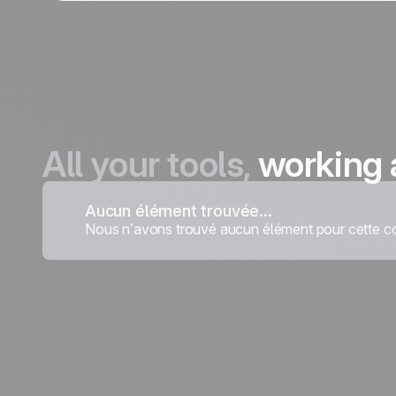
All your tools,
working 
Aucun élément trouvée...
Nous n’avons trouvé aucun élément pour cette co