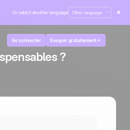
Or select another language
Se connecter
Essayer gratuitement
ispensables ?
M
Télévente et Télémarketing
éduisez
User
Suivez chaque appel, priorisez les bons
nte.
leads, ne perdez jamais le fil.
La plateforme CRM et d'automatisation
Positive
marketing
aine
fait
l’actu
ergé