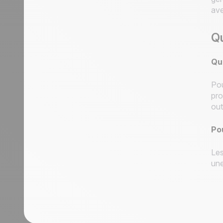
ave
Qu
Que
Pou
pro
out
Po
Les
une