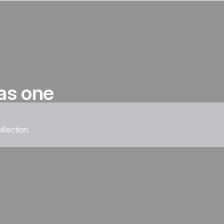
as one
llection.