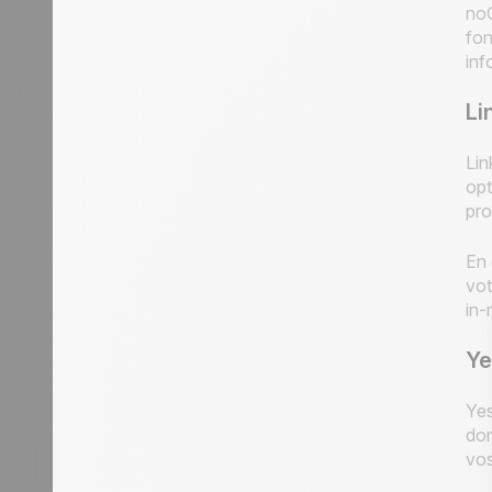
noC
fon
inf
Li
Lin
opt
pro
En 
vot
in-
Ye
Yes
don
vos