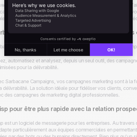
ware permet de mieux cibler et comprendre vos prospects à l'
icateurs. Ainsi, vous pourrez connaître le taux d'ouverture de vos
lement, vous pourrez y créer des modèles d'e-mails, afin de réd
rbacane Campaigns pour gérer facilement vos
bacane Campaigns est un logiciel qui permet de créer des camp
ez, automatisez et analysez, depuis un seul outil, des campagn
imisées pour la délivrabilité.
c Sarbacane Campaigns, vos campagnes marketing sont à la foi
la délivrabilité. La solution idéale pour fidéliser vos clients, con
c des campagnes de marketing digital professionnelles.
isp pour être plus rapide avec la relation prospe
sp est un logiciel de messagerie pour les entreprises. Au travers d
dapte particulièrement aux équipes commerciales en permettant
ées par des bots ou des humains directement. Bien plus qu'un sim