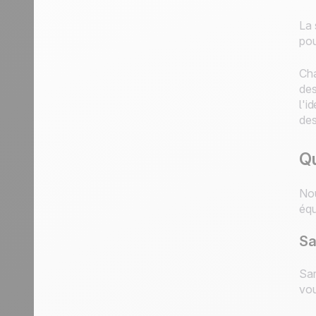
La 
pou
Cha
des
l'i
des
Qu
Nou
équ
Sa
Sar
vou