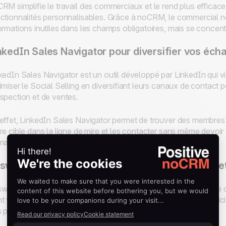
RM simplifie le travail des commerciaux et le rend plus efficace,
ctionnalités personnalisables. Grâce à noCRM, le commercial n
ormations inutiles dans les champs obligatoires, mais se concent
nkedIn Sales Navigator pour diversifier vos écha
kedIn Sales Navigator est un outil développé par LinkedIn qui v
imiser le Social Selling en diversifiant leurs canaux de contact
spection et de ventes.
effet, LinkedIn Sales Navigator permet de trouver des membres su
re cible dans la ligne de mire et les contacter sans même devoi
mail.
sware pour mieux comprendre vos prospects et
ware est une extension pour votre navigateur Google Chrome ou
t vous avez besoin pour planifier des meetings en toute simplici
 prospects au bon moment.