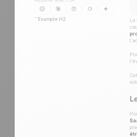
Résumer avec l’IA :
Nous contacter
Devenir partenaire
Example H2
La 
cau
pr
l'a
Pou
l'é
Cet
sol
Le
Pou
Sa
pra
êtr