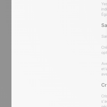
Yes
ind
Éga
Sa
Sar
Cré
opt
Ave
et 
ave
Cr
Cri
s'a
gér