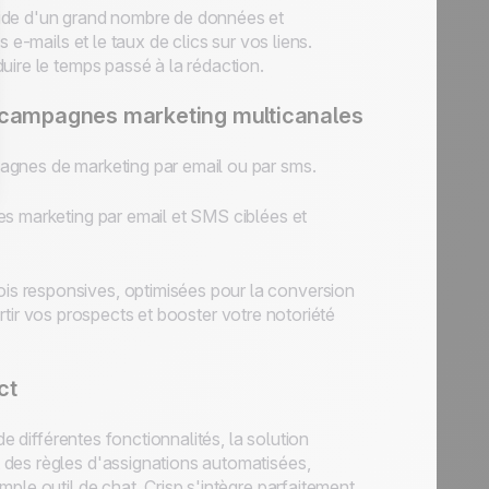
aide d'un grand nombre de données et
 e-mails et le taux de clics sur vos liens.
uire le temps passé à la rédaction.
 campagnes marketing multicanales
agnes de marketing par email ou par sms.
es marketing par email et SMS ciblées et
s responsives, optimisées pour la conversion
vertir vos prospects et booster votre notoriété
ct
e différentes fonctionnalités, la solution
 des règles d'assignations automatisées,
ple outil de chat, Crisp s'intègre parfaitement