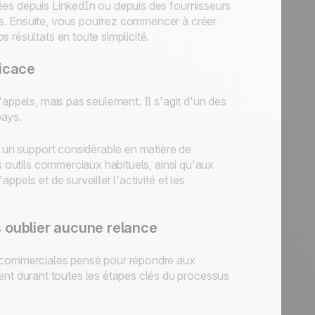
ées depuis LinkedIn ou depuis des fournisseurs
s. Ensuite, vous pourrez commencer à créer
 résultats en toute simplicité.
ficace
'appels, mais pas seulement. Il s'agit d'un des
pays.
t un support considérable en matière de
s outils commerciaux habituels, ainsi qu'aux
pels et de surveiller l'activité et les
s oublier aucune relance
s commerciales pensé pour répondre aux
t durant toutes les étapes clés du processus