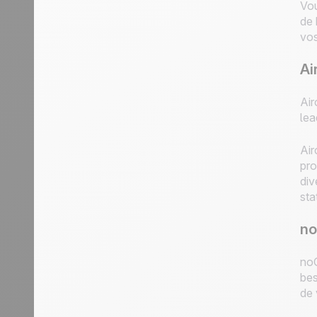
Vou
de 
vos
Ai
Air
lea
Air
pro
div
sta
no
noC
bes
de 