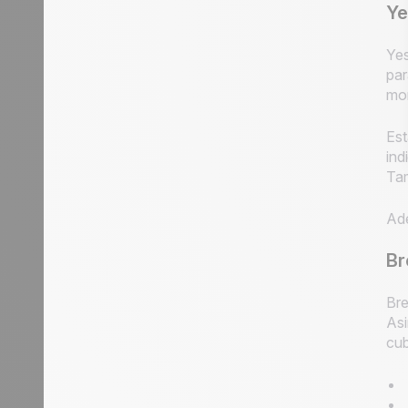
Ye
Yes
pa
mo
Est
ind
Tam
Ad
Br
Bre
Asi
cub