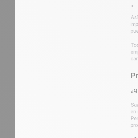
Así
imp
pu
Tod
emp
car
Pr
¿Q
Saa
en 
Per
pro