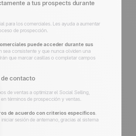
ctamente a tus
prospects
durante
cial para los comerciales. Les ayuda a aumentar
roceso de prospección.
s comerciales puede acceder durante sus
n sea consistente y que nunca olviden una
ndrán que marcar casillas o completar campos
s de contacto
pos de ventas a optimizar el
Social Selling
,
o en términos de prospección y ventas.
os de acuerdo con criterios específicos
.
e iniciar sesión de antemano, gracias al sistema