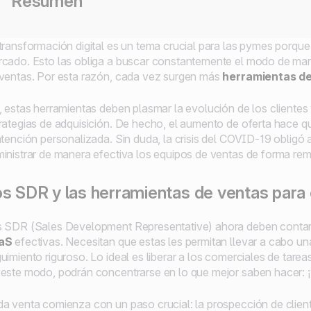
Resumen
transformación digital es un tema crucial para las pymes porq
cado. Esto las obliga a buscar constantemente el modo de marc
ventas. Por esta razón, cada vez surgen más
herramientas d
, estas herramientas deben plasmar la evolución de los clientes 
rategias de adquisición. De hecho, el aumento de oferta hace qu
atención personalizada. Sin duda, la crisis del COVID-19 obligó 
inistrar de manera efectiva los equipos de ventas de forma rem
s SDR y las herramientas de ventas para 
s SDR (
Sales Development Representative
) ahora deben conta
aS
efectivas. Necesitan que estas les permitan llevar a cabo u
uimiento riguroso. Lo ideal es liberar a los comerciales de tareas
este modo, podrán concentrarse en lo que mejor saben hacer: 
a venta comienza con un paso crucial: la prospección de client