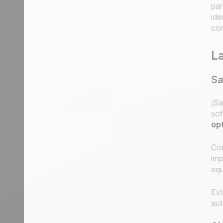
par
ide
com
La
Sa
¡Sa
sof
op
Con
imp
equ
Est
aut