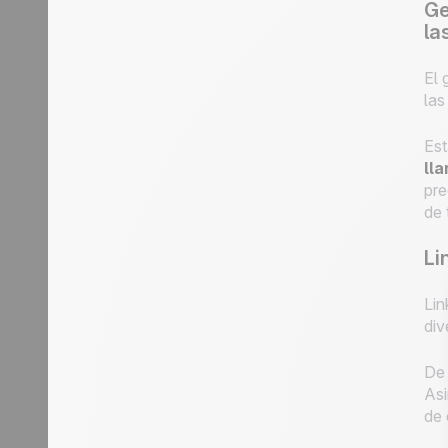
Ge
la
El 
las
Est
ll
pre
de 
Li
Lin
div
De 
Asi
de 