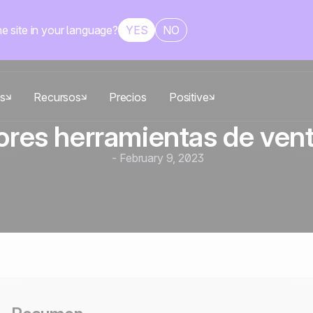
he site in your language?
YES
NO
es
Recursos
Precios
Positive
ores herramientas de ven
nexiones duraderas
nexiones duraderas
-
February 9, 2023
as y medianas empresas
Equipos de ventas
Explora noCRM
iza tus leads, alinea tu equipo y
Signitic
Define próximos pasos claros, re
e
nzar cada oportunidad.
tareas administrativas y céntrate en
n para impulsar tu visibilidad
La solución para gestionar firmas
45.000
Infraestructura
electrónicas
es
local y soberana
CLIENTES
800,000+
USUARIOS EN EL MUNDO
100% desarrollada
4.8
Trustpilot
alojada en Europa
ISO 27001 certificado