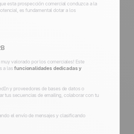
a que esta prospección comercial conduzca a la
potencial, es fundamental dotar a los
2B
muy valorado por los comerciales! Este
s a las
funcionalidades dedicadas y
kedIn y proveedores de bases de datos o
r tus secuencias de emailing, colaborar con tu
ando el envío de mensajes y clasificando