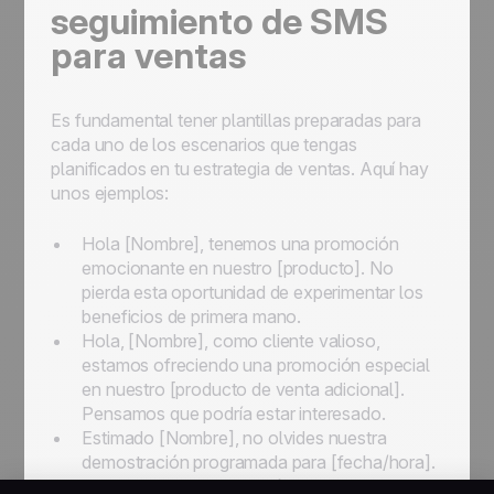
seguimiento de SMS
para ventas
Es fundamental tener plantillas preparadas para
cada uno de los escenarios que tengas
planificados en tu estrategia de ventas. Aquí hay
unos ejemplos:
Hola [Nombre], tenemos una promoción
emocionante en nuestro [producto]. No
pierda esta oportunidad de experimentar los
beneficios de primera mano.
Hola, [Nombre], como cliente valioso,
estamos ofreciendo una promoción especial
en nuestro [producto de venta adicional].
Pensamos que podría estar interesado.
Estimado [Nombre], no olvides nuestra
demostración programada para [fecha/hora].
Estoy deseando verte allí.