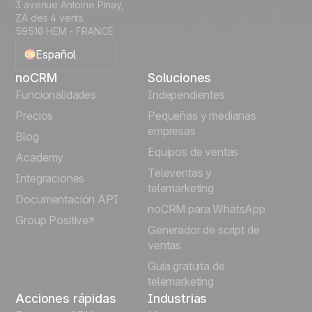
3 avenue Antoine Pinay,
ZA des 4 vents
59510 HEM - FRANCE
Español
noCRM
Soluciones
English
Funcionalidades
Independientes
Precios
Pequeñas y medianas
Français
empresas
Blog
Equipos de ventas
Português
Academy
Televentas y
Integraciones
telemarketing
Italiano
Documentación API
noCRM para WhatsApp
Group Positive
Deutsch
Generador de script de
ventas
Guía gratuita de
telemarketing
Acciones rápidas
Industrias