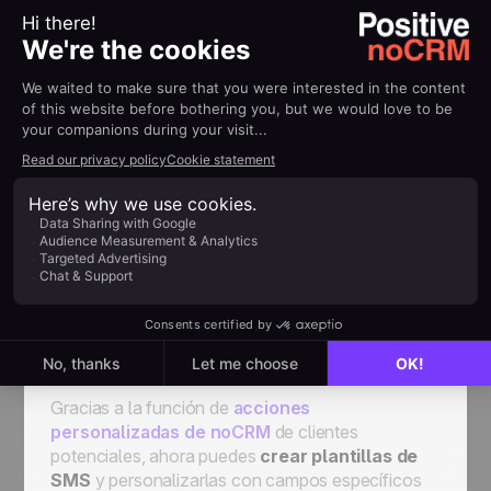
Hola [Nombre], hemos lanzado una nueva
función para nuestro [producto] que creemos
que podría beneficiarlo enormemente. ¡Dale
una oportunidad hoy!
Configuración de tus
plantillas de SMS con
noCRM
Para
agilizar tu estrategia de ventas de SMS
,
noCRM te permite administrar tus plantillas de
SMS directamente desde su software de
administración de clientes potenciales.
Gracias a la función de
acciones
personalizadas de noCRM
de clientes
potenciales, ahora puedes
crear plantillas de
SMS
y personalizarlas con campos específicos