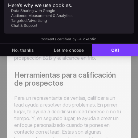
contactos a partir de una sola consulta de
LinkedIn. Para cada prospecto, Wiza construye
un perfil en tiempo real, lo que significa que toda
la información que proporciona está actualizada.
Además, Wiza también ofrece opciones gratuitas
de búsqueda y verificación de correos
electrónicos, lo que ayuda a escalar la
prospección B2B y el alcance en frío.
Herramientas para calificación
de prospectos
Para un representante de ventas, calificar a un
lead ayuda a resolver dos problemas. En primer
lugar, te ayuda a decidir si un lead merece o no tu
tiempo. Y, en segundo lugar, te ayuda a crear un
enfoque personalizado cuando te pones en
contacto con el lead. Estas son algunas