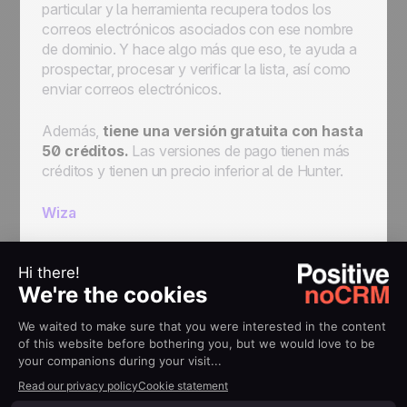
particular y la herramienta recupera todos los
correos electrónicos asociados con ese nombre
de dominio. Y hace algo más que eso, te ayuda a
prospectar, procesar y verificar la lista, así como
enviar correos electrónicos.
Además,
tiene una versión gratuita con hasta
50 créditos.
Las versiones de pago tienen más
créditos y tienen un precio inferior al de Hunter.
Wiza
Desarrollado específicamente para la
prospección en LinkedIn, Wiza simplifica las
cosas cuando se trata de encontrar información
de contacto precisa de posibles leads en LinkedIn
y en el navegador de ventas de LinkedIn.
Al activar la extensión de Chrome de Wiza, la
herramienta puede ayudar a exportar hasta 2.500