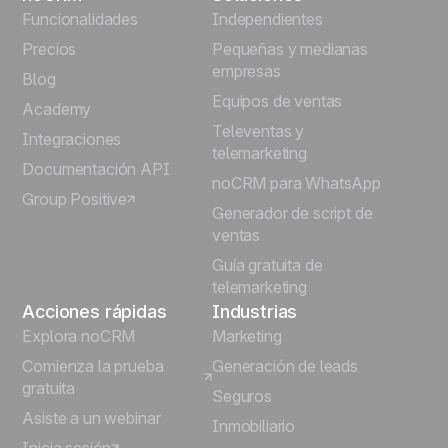
English
Funcionalidades
Independientes
Precios
Pequeñas y medianas
Français
empresas
Blog
Equipos de ventas
Português
Academy
Televentas y
Integraciones
telemarketing
Italiano
Documentación API
noCRM para WhatsApp
Group Positive
Deutsch
Generador de script de
ventas
Guía gratuita de
telemarketing
Acciones rápidas
Industrias
Explora noCRM
Marketing
Comienza la prueba
Generación de leads
gratuita
Seguros
Asiste a un webinar
Inmobiliario