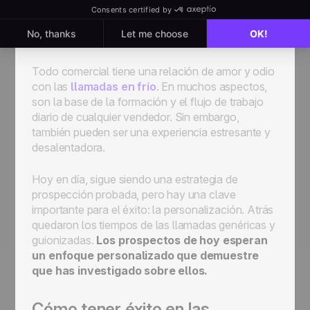
5. Llamadas en frío con
un toque personalizado
Todo comercial tiene una relación de amor y odio
con las
llamadas en frío
. En muchos aspectos,
son la base de la formación y el flujo de trabajo
diario de cualquier vendedor. Sin embargo,
también pueden ser una experiencia estresante y
desalentadora.
Hoy en día, sigue siendo una estrategia de
prospección probada, pero hay una clave
importante para el éxito: la personalización. Atrás
quedaron los tiempos de las llamadas genéricas y
guionizadas.
Los prospectos de hoy esperan
un enfoque personalizado que demuestre
que has investigado sobre ellos.
Cómo tener éxito en las