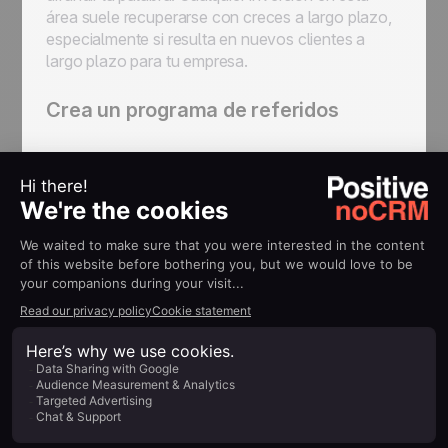
área suele recuperarse con creces a largo plazo,
especialmente si resulta en nuevos clientes a
largo plazo para tu empresa.
Crea un programa de referidos
Esto puede requerir discusión con tu gerente o
alguien de mayor jerarquía en tu organización,
pero vale la pena considerarlo. Los programas de
referencias son una excelente manera de escalar
el proceso de obtención de recomendaciones.
Para hacerlo de manera efectiva, desarrolla un
programa formal de referidos con directrices y
beneficios claros. Promociona el programa entre
tus clientes y contactos para fomentar la
participación, y podrías sorprenderte con el
impacto que tiene.