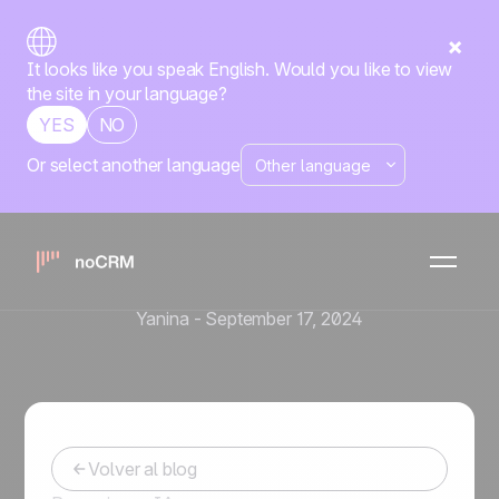
It looks like you speak English. Would you like to view
the site in your language?
YES
NO
Or select another language
Prospección
6 estrategias de
prospección para impulsar
las ventas
Yanina
-
September 17, 2024
Volver al blog