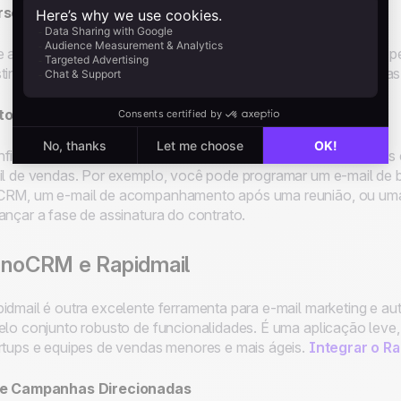
rsonalize Campanhas
 a enorme quantidade de dados dos clientes do noCRM para pe
tinatários pelo nome e adaptando as mensagens com base nas 
tomatize Fluxos de Trabalho
figure fluxos de trabalho automatizados que disparem e-mails
il de vendas. Por exemplo, você pode programar um e-mail de 
RM, um e-mail de acompanhamento após uma reunião, ou uma
ançar a fase de assinatura do contrato.
 noCRM e Rapidmail
idmail é outra excelente ferramenta para e-mail marketing e a
elo conjunto robusto de funcionalidades. É uma aplicação leve,
rtups e equipes de vendas menores e mais ágeis.
Integrar o R
ie Campanhas Direcionadas