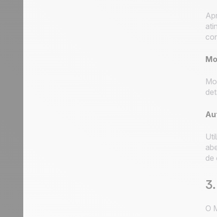
Apr
ati
con
Mo
Mon
det
Au
Uti
abe
de 
3
O M