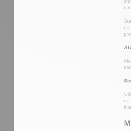
amp
car
Sua
de 
pro
At
Man
sem
Se
Uti
no 
int
M