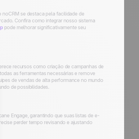
o noCRM se destaca pela facilidade de
cado. Confira como integrar nosso sistema
mp
pode melhorar significativamente seu
ferece recursos como criação de campanhas de
 todas as ferramentas necessárias e remove
quipes de vendas de alta performance no mundo
undo de possibilidades.
ne Engage, garantindo que suas listas de e-
recise perder tempo revisando e ajustando