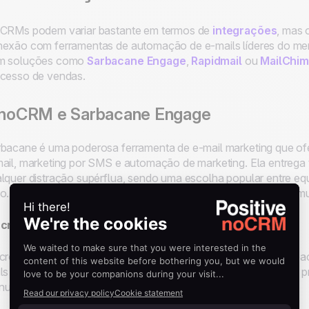
CRMs podem variar bastante em termos de
integrações
, mas 
exão com ferramentas de automação de e-mails líderes do mer
m soluções como
Sarbacane Engage
,
Rapidmail
ou
MailChi
cesso de vendas.
. noCRM e Sarbacane Engage
bacane é uma poderosa ferramenta de e-mail marketing que o
ail, marketing por SMS e automação de marketing. Ela entrega
lquer distração supérflua, sendo uma escolha popular entre e
do.
O noCRM se integra ao Sarbacane Engage
, abrindo um m
ncronize Listas de Contatos
cronize automaticamente os contatos do noCRM com o Sarbaca
ls estejam sempre atualizadas sem que sua equipe de vendas p
ualmente as informações.