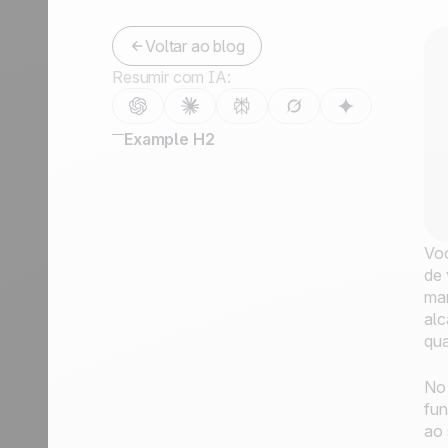
Fale conosco
Tornar-se parceiro
Voltar ao blog
Resumir com IA:
Example H2
Voc
de 
mar
alc
qua
No 
fun
ao 