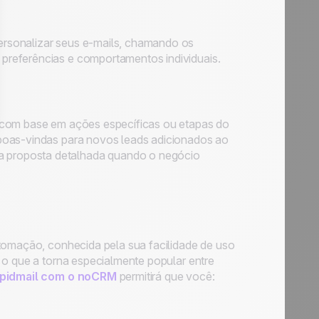
rsonalizar seus e-mails, chamando os
preferências e comportamentos individuais.
 com base em ações específicas ou etapas do
boas-vindas para novos leads adicionados ao
 proposta detalhada quando o negócio
utomação, conhecida pela sua facilidade de uso
 o que a torna especialmente popular entre
apidmail com o noCRM
permitirá que você: