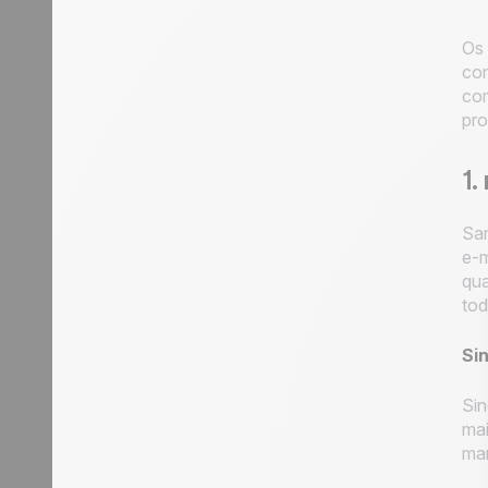
Os 
con
co
pro
1
Sar
e-m
qua
to
Si
Sin
mai
man