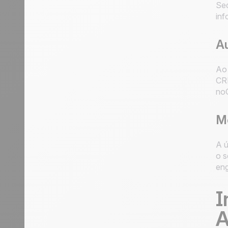
Seq
inf
Au
Ao 
CR
noC
Me
A ú
o s
eng
I
A