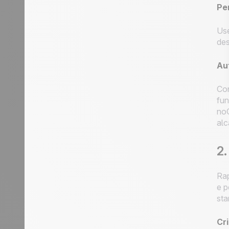
Pe
Use
des
Au
Con
fun
noC
alc
2.
Rap
e p
sta
Cr