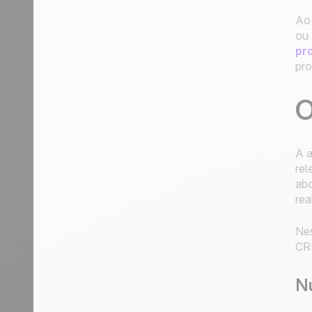
Ao 
ou 
pr
pro
O
A a
rel
abo
rea
Nes
CR
Nu