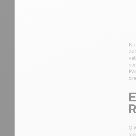
No 
opo
val
per
Par
dir
E
R
O W
men