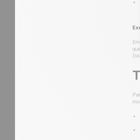
Ex
Em 
que
Iss
T
Par
mom