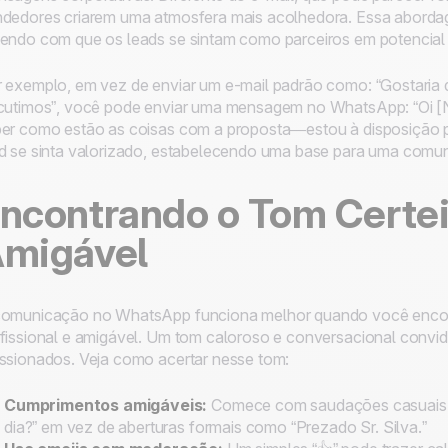
dedores criarem uma atmosfera mais acolhedora. Essa abordage
endo com que os leads se sintam como parceiros em potencia
 exemplo, em vez de enviar um e-mail padrão como: “Gostaria
cutimos”, você pode enviar uma mensagem no WhatsApp: “Oi 
er como estão as coisas com a proposta—estou à disposição par
d se sinta valorizado, estabelecendo uma base para uma comun
ncontrando o Tom Certeir
migável
omunicação no WhatsApp funciona melhor quando você encontr
fissional e amigável. Um tom caloroso e conversacional convida
ssionados. Veja como acertar nesse tom:
Cumprimentos amigáveis:
Comece com saudações casuais,
dia?” em vez de aberturas formais como “Prezado Sr. Silva.”