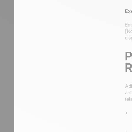
Ex
Em 
[No
dis
P
R
Adi
ant
rel