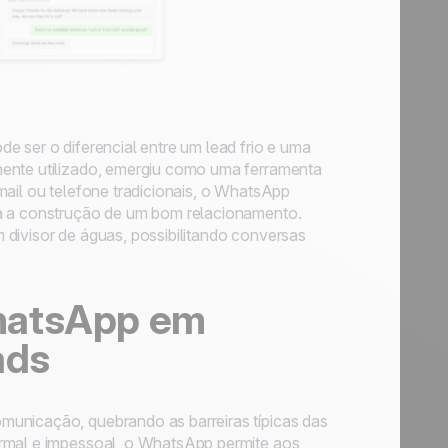
e ser o diferencial entre um lead frio e uma
mente utilizado, emergiu como uma ferramenta
mail ou telefone tradicionais, o WhatsApp
ra a construção de um bom relacionamento.
 divisor de águas, possibilitando conversas
WhatsApp em
ads
municação, quebrando as barreiras típicas das
ormal e impessoal, o WhatsApp permite aos