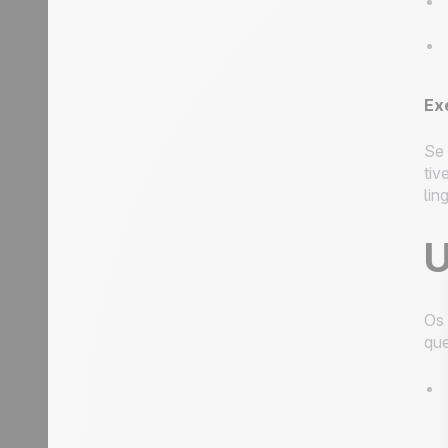
Ex
Se 
tiv
lin
U
Os 
que