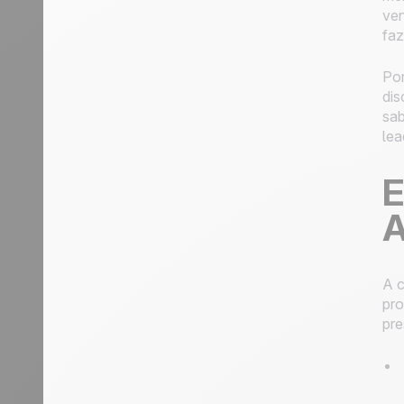
ven
faz
Por
dis
sab
lea
E
A
A c
pro
pre