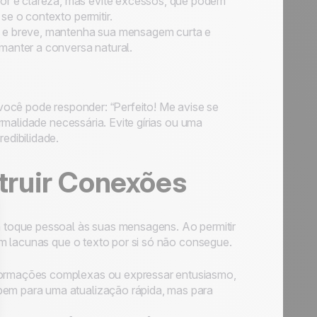
lor e clareza, mas evite excessos, que podem
se o contexto permitir.
a e breve, mantenha sua mensagem curta e
manter a conversa natural.
você pode responder: “Perfeito! Me avise se
rmalidade necessária. Evite gírias ou uma
edibilidade.
truir Conexões
toque pessoal às suas mensagens. Ao permitir
m lacunas que o texto por si só não consegue.
nformações complexas ou expressar entusiasmo,
bem para uma atualização rápida, mas para