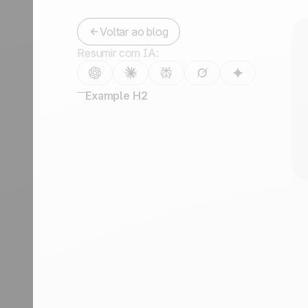
Fale conosco
Tornar-se parceiro
Voltar ao blog
Resumir com IA:
Example H2