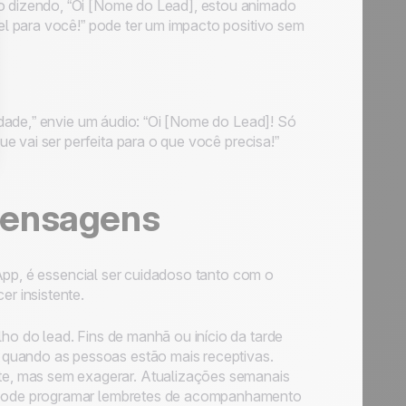
o dizendo, “Oi [Nome do Lead], estou animado
el para você!” pode ter um impacto positivo sem
dade,” envie um áudio: “Oi [Nome do Lead]! Só
e vai ser perfeita para o que você precisa!”
Mensagens
App, é essencial ser cuidadoso tanto com o
r insistente.
lho do lead. Fins de manhã ou início da tarde
quando as pessoas estão mais receptivas.
e, mas sem exagerar. Atualizações semanais
ê pode programar lembretes de acompanhamento