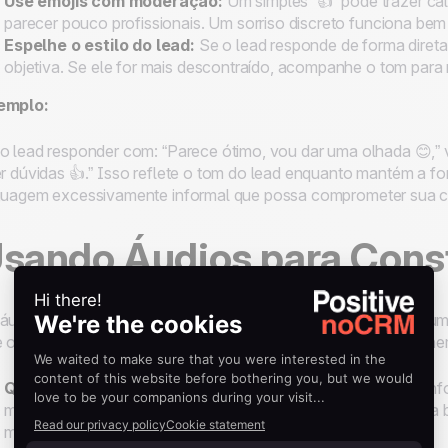
Use emojis com moderação:
Um simples “👍” pode trazer ca
parecer pouco profissionais. Um sorriso discreto funciona bem 
Espelhe o estilo do lead:
Se o lead responde de forma diret
objetiva. Se ele for mais descontraído, acompanhe o tom para 
emplo:
o lead responder com: “Parece ótimo, vou dar uma olhada 😊,” 
er dúvidas 👍.” Isso reflete o tom do lead enquanto mantém a fo
guagem excessivamente informal que possa comprometer sua cr
sando Áudios para Cons
áudios no WhatsApp são uma excelente forma de adicionar um 
 o lead ouça seu tom, entusiasmo e sinceridade, eles preenche
Quando usar áudios:
Áudios são ideais para compartilhar i
mas devem ser objetivos. Um áudio de 30 segundos funciona 
mensagens mais longas, prefira o texto.