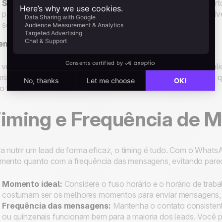
Seja breve e claro:
Respeite o tempo do lead. Um áudio curt
para te mostrar uma funcionalidade que acho que vai ser incrív
ser invasivo.
emplo:
vez de enviar um texto como: “Queria destacar essa funcionali
ria te contar rapidamente sobre uma funcionalidade que acho qu
o transmite entusiasmo de maneira natural.
iming e Frequência de 
a nutrir um lead de forma eficaz, o timing é tudo. Com o Whats
ento quanto com a frequência das mensagens, evitando parece
Momento ideal:
Considere o fuso horário e o horário de traba
costumam ser os melhores momentos para enviar mensagens, 
Frequência das mensagens:
Mantenha o contato consistent
ou quinzenais funcionam bem para a maioria dos leads. Voc