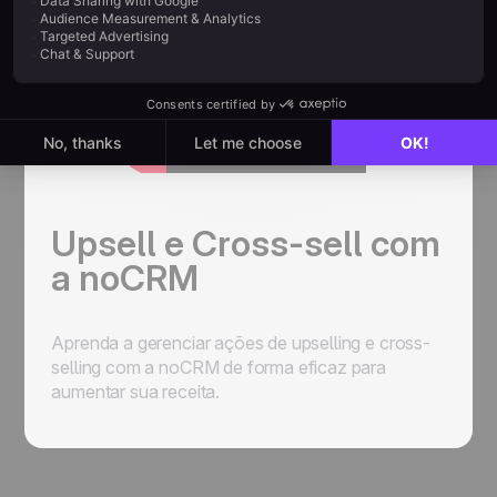
Upsell e Cross-sell com
a noCRM
Aprenda a gerenciar ações de upselling e cross-
selling com a noCRM de forma eficaz para
aumentar sua receita.