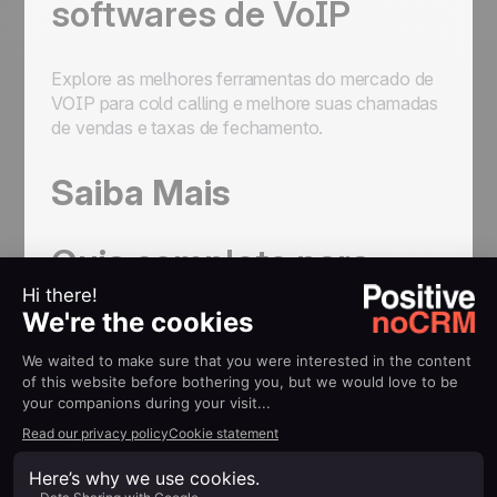
softwares de VoIP
Explore as melhores ferramentas do mercado de
VOIP para cold calling e melhore suas chamadas
de vendas e taxas de fechamento.
Saiba Mais
Guia completo para
criar um plano de
vendas
Aprenda a criar um plano de vendas completo e
impulsione as receitas da sua empresa.
Crie um plano de vendas