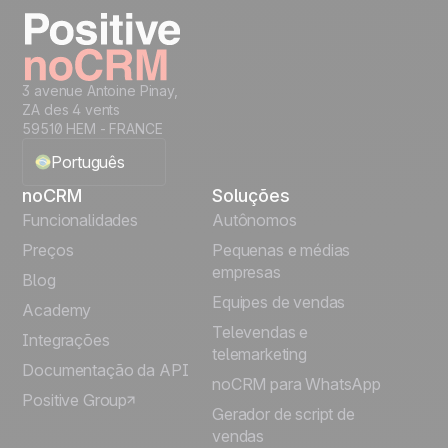
Teste grátis
3 avenue Antoine Pinay,
ZA des 4 vents
59510 HEM - FRANCE
Português
noCRM
Soluções
English
Funcionalidades
Autônomos
Preços
Pequenas e médias
Français
empresas
Blog
Equipes de vendas
Español
Academy
Televendas e
Integrações
telemarketing
Italiano
Documentação da API
noCRM para WhatsApp
Positive Group
Deutsch
Gerador de script de
vendas