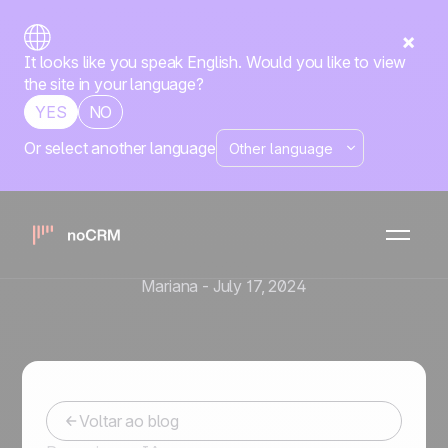
It looks like you speak English. Would you like to view
the site in your language?
YES
NO
Or select another language
Ferramentas de Vendas e Automação
Descubra as novas
integrações, estratégias e
recursos do noCRM
Mariana
-
July 17, 2024
Voltar ao blog