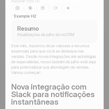
Resumir com IA:
Example H2
Resumo
Atualizações de julho do noCRM
Este mês, trazemos dicas valiosas e recursos
essenciais para que você se destaque nas
vendas. Desde novas integrações até estratégias
de especialistas, nosso boletim de julho está aqui
para potencializar sua abordagem de vendas.
Vamos começar!
Nova integração com
Slack para notificações
instantâneas