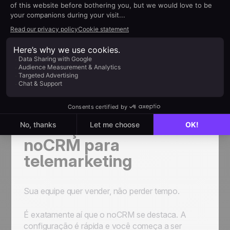
conformidade.
Envie e-mails
diretamente pelo noCRM com
modelos personalizados por etapa de venda.
Estatísticas focadas em ação:
chamadas
feitas, reuniões marcadas, desempenho por
lista — tudo o que realmente gera resultado e
permite avaliar a eficiência dos atendimentos.
O efeito é imediato: workflows mais fluidos,
menos cliques, mais conversas.
Começando com o
noCRM para
telemarketing
Sua equipe quer vender, não perder tempo.
É exatamente aí que o noCRM se destaca. A
configuração é rápida e você começa a ser