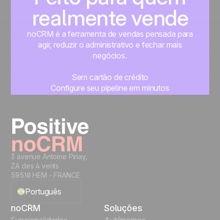
realmente vende
noCRM é a ferramenta de vendas pensada para
agir, reduzir o administrativo e fechar mais
negócios.
Sem cartão de crédito
Configure seu pipeline em minutos
Comece a gerenciar seus leads imediatamente
Teste grátis
3 avenue Antoine Pinay,
ZA des 4 vents
59510 HEM - FRANCE
Português
noCRM
Soluções
English