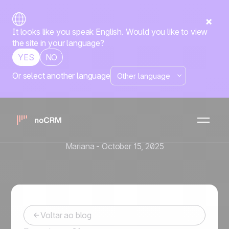
It looks like you speak English. Would you like to view
the site in your language?
YES
NO
Or select another language
Ferramentas de Vendas e Automação
CRM para Telemarketing:
como o noCRM acelera
suas campanhas de ligação
Mariana
-
October 15, 2025
Voltar ao blog