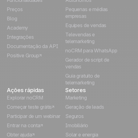
Funcionalidades
Autônomos
Preços
Pequenas e médias
Français
empresas
Blog
Equipes de vendas
Español
Academy
Televendas e
Integrações
telemarketing
Italiano
Documentação da API
noCRM para WhatsApp
Positive Group
Deutsch
Gerador de script de
vendas
Guia gratuito de
telemarketing
Ações rápidas
Setores
Explorar noCRM
Marketing
Começar teste grátis
Geração de leads
Participar de um webinar
Seguros
Entrar na conta
Imobiliário
Obter ajuda
Solar e energia