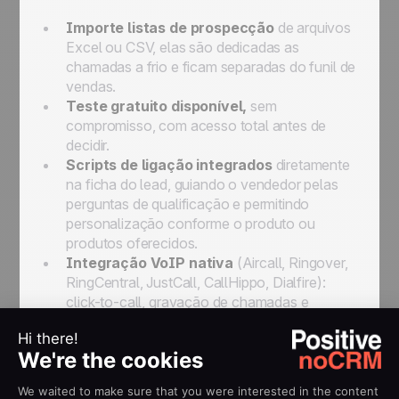
Importe listas de prospecção
de arquivos
Excel ou CSV, elas são dedicadas as
chamadas a frio e ficam separadas do funil de
vendas.
Teste gratuito disponível,
sem
compromisso, com acesso total antes de
decidir.
Scripts de ligação integrados
diretamente
na ficha do lead, guiando o vendedor pelas
perguntas de qualificação e permitindo
personalização conforme o produto ou
produtos oferecidos.
Integração VoIP nativa
(Aircall, Ringover,
RingCentral, JustCall, CallHippo, Dialfire):
click-to-call, gravação de chamadas e
acompanhamento de desempenho. A função
de gravação de chamadas é essencial para
garantir a qualidade do atendimento,
possibilitar análise das interações e assegurar