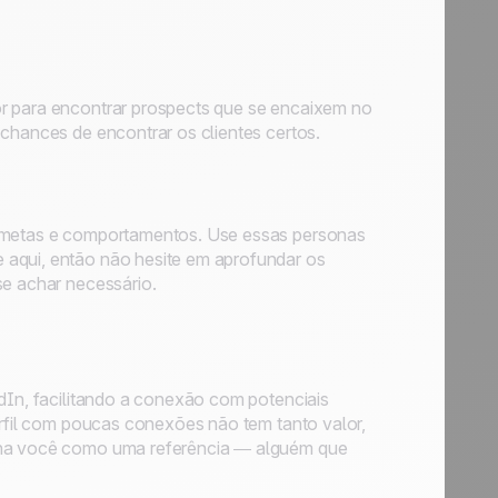
or para encontrar prospects que se encaixem no
 chances de encontrar os clientes certos.
, metas e comportamentos. Use essas personas
 aqui, então não hesite em aprofundar os
se achar necessário.
edIn, facilitando a conexão com potenciais
perfil com poucas conexões não tem tanto valor,
iona você como uma referência — alguém que