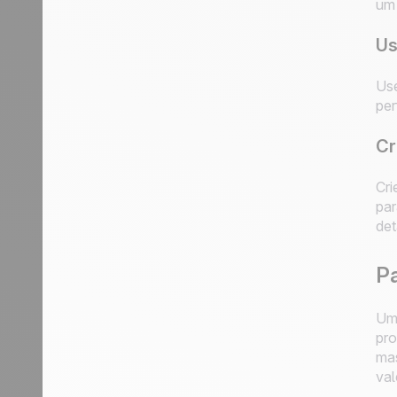
um 
Us
Use
per
Cr
Cri
par
det
Pa
Uma
pro
mas
val