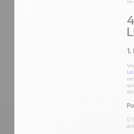
se 
4
L
1.
Voc
Li
sem
que
efi
Po
O S
ava