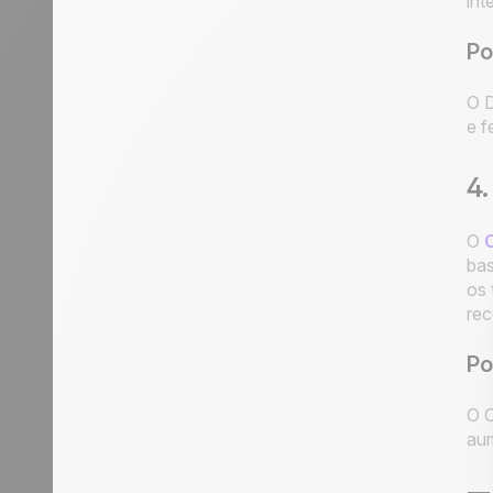
int
Po
O D
e f
4.
O
bas
os 
rec
Po
O C
aum