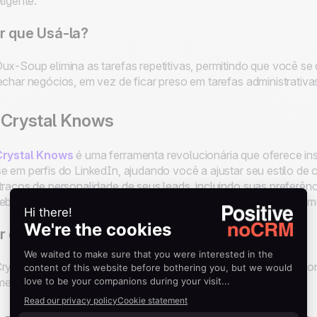
eligente.
r que Usá-la?
ux-Soup elimina as tarefas repetitivas, permitindo que você se
echar negócios, em vez de ficar preso em tarefas administrativ
 Crystal Knows
Crystal Knows
é uma ferramenta revolucionária que oferece in
e em perfis do LinkedIn, ajudando você a ajustar seu estilo d
traços de personalidade de seus leads, incluindo suas preferê
eba dicas sobre como redigir suas mensagens para se alinhar 
r que Usá-la?
rystal Knows permite que você personalize sua abordagem, t
entando as chances de obter respostas positivas.