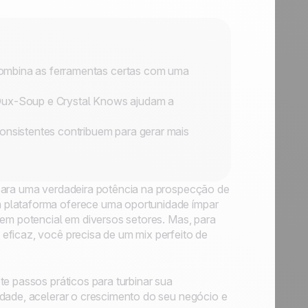
combina as ferramentas certas com uma
 Dux-Soup e Crystal Knows ajudam a
consistentes contribuem para gerar mais
 para uma verdadeira potência na prospecção de
 plataforma oferece uma oportunidade ímpar
 em potencial em diversos setores. Mas, para
eficaz, você precisa de um mix perfeito de
te passos práticos para turbinar sua
idade, acelerar o crescimento do seu negócio e