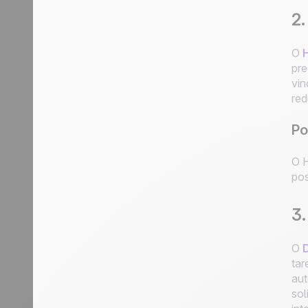
2.
O
H
pre
vin
red
Po
O H
pos
3
O
tar
aut
sol