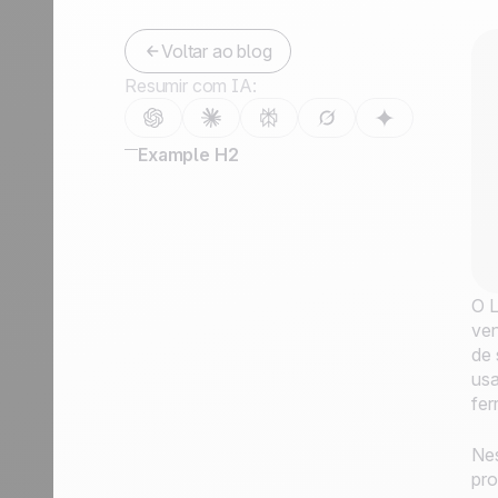
Fale conosco
Tornar-se parceiro
Voltar ao blog
Resumir com IA:
Example H2
O L
ven
de 
usa
fer
Nes
pro