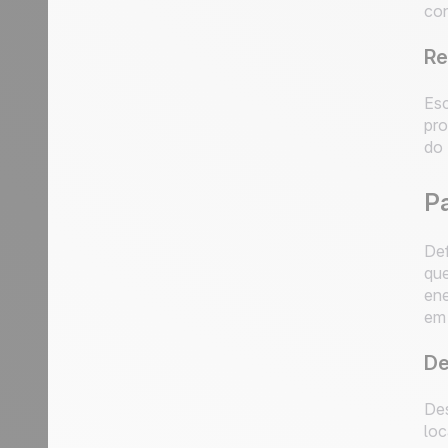
con
Re
Esc
pro
do 
Pa
Def
que
ene
em 
De
Des
loc