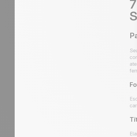
7
S
Pa
Seu
con
ate
fer
Fo
Esc
car
Tí
Ela