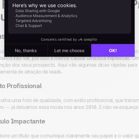
 Passos Essenciais para 
ucesso no LinkedIn
sso 1: Otimize Seu Perfil no LinkedIn
 perfil no LinkedIn é seu cartão de visita digital — muitas vezes
tatos irão ver, por isso é melhor causar uma boa impressão. Um 
nção dos seus prospects. Aqui vão algumas dicas rápidas para
ramenta de atração de leads.
to Profissional
olha uma foto de qualidade, com estilo profissional, que transm
ro — já deixamos essa moda nos anos 2010. E não se esqueça d
tulo Impactante
bore um título que comunique claramente seu papel e o valor qu