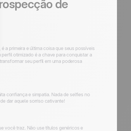
Prospecção de
, é a primeira e última coisa que seus possíveis
perfil otimizado é a chave para conquistar a
 transformar seu perfil em uma poderosa
ita confiança e simpatia. Nada de selfies no
e dar aquele sorriso cativante!
e você traz. Não use títulos genéricos e