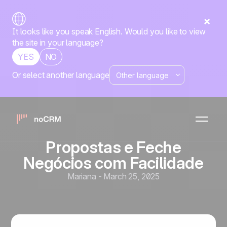
It looks like you speak English. Would you like to view
the site in your language?
YES
NO
Or select another language
Ferramentas de Vendas e Automação
Vender Mais e Melhor para
Empreendedores: Gerencie
Oportunidades, Envie
Propostas e Feche
Negócios com Facilidade
Mariana
-
March 25, 2025