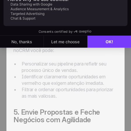
4. Tenha Controle Total com o
Pipeline de Vendas Visual
Empreendedores precisam de uma visão clara e
simples de onde está cada oportunidade. Com a
noCRM você pode:
Personalizar seu pipeline para refletir seu
processo único de vendas.
Identificar claramente oportunidades em
vermelho que exigem atenção imediata.
Filtrar e ordenar oportunidades para priorizar
as mais valiosas.
5. Envie Propostas e Feche
Negócios com Agilidade