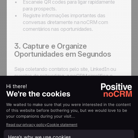
Escaneie QR codes para ligar rapidamente
para prospects.
Registre informações importantes das
conversas diretamente na noCRM com
comentários nas oportunidades.
3. Capture e Organize
Oportunidades em Segundos
Seja coletando contatos pelo site, LinkedIn ou
eventos de networking, a noCRM simplifica o
processo:
Transforme prospects em oportunidades com
um clique.
Adicione oportunidades manualmente, via
email BCC ou digitalizando cartões de visita.
Use a extensão Lead Clipper para capturar
oportunidades de qualquer página
instantaneamente.