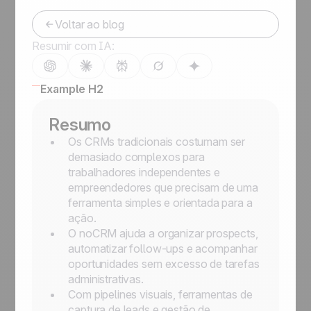
Voltar ao blog
Resumir com IA:
Example H2
Resumo
Os CRMs tradicionais costumam ser
demasiado complexos para
trabalhadores independentes e
empreendedores que precisam de uma
ferramenta simples e orientada para a
ação.
O noCRM ajuda a organizar prospects,
automatizar follow-ups e acompanhar
oportunidades sem excesso de tarefas
administrativas.
Com pipelines visuais, ferramentas de
captura de leads e gestão de