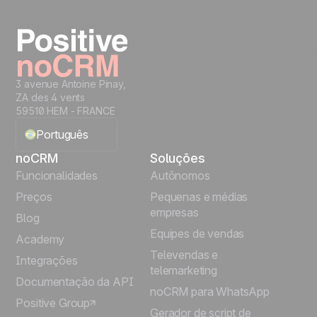
Comece a gerenciar seus leads imediatamente
Teste grátis
3 avenue Antoine Pinay,
ZA des 4 vents
59510 HEM - FRANCE
Português
noCRM
Soluções
English
Funcionalidades
Autônomos
Preços
Pequenas e médias
Français
empresas
Blog
Equipes de vendas
Español
Academy
Televendas e
Integrações
telemarketing
Italiano
Documentação da API
noCRM para WhatsApp
Positive Group
Deutsch
Gerador de script de