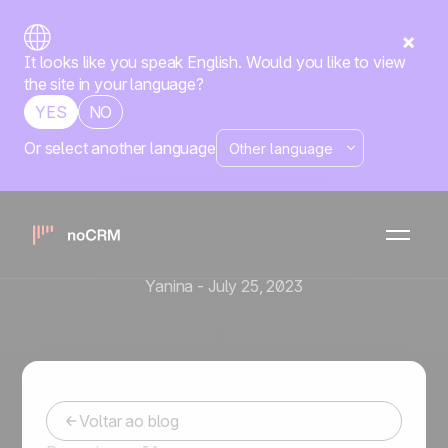
It looks like you speak English. Would you like to view
the site in your language?
YES
NO
Or select another language
Ferramentas de Vendas e Automação
Facilite suas vendas pelo
WhatsApp usando
mensagens predefinidas
Yanina
-
July 25, 2023
Voltar ao blog