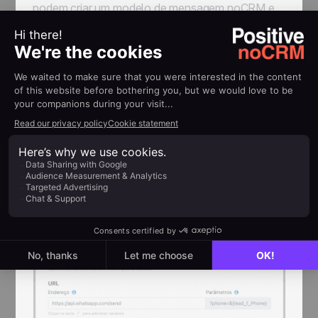
podem criar um modelo de mensagem noCRM e
até mesmo usar variáveis, como o nome do lead,
o produto a ser vendido, etc., personalizando
ainda mais sua mensagem. Ao abrir um lead e
clicar em executar ação, uma conversa no
WhatsApp com o lead é aberta automaticamente
já com a mensagem predefinida. Tudo o que você
precisa fazer é clicar em enviar.