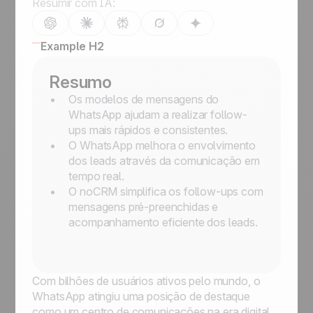
Resumir com IA:
Example H2
Resumo
Os modelos de mensagens do
WhatsApp ajudam a realizar follow-
ups mais rápidos e consistentes.
O WhatsApp melhora o envolvimento
dos leads através da comunicação em
tempo real.
O noCRM simplifica os follow-ups com
mensagens pré-preenchidas e
acompanhamento eficiente dos leads.
Com bilhões de usuários ativos pelo mundo, o
WhatsApp atingiu uma posição de destaque
como um centro de comunicações na era digital.