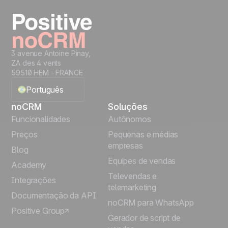
Teste grátis
3 avenue Antoine Pinay,
ZA des 4 vents
59510 HEM - FRANCE
Português
noCRM
Soluções
English
Funcionalidades
Autônomos
Preços
Pequenas e médias
Français
empresas
Blog
Equipes de vendas
Español
Academy
Televendas e
Integrações
telemarketing
Italiano
Documentação da API
noCRM para WhatsApp
Positive Group
Deutsch
Gerador de script de