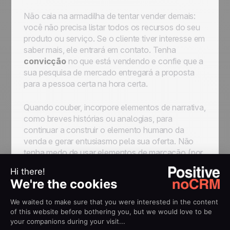
Não caia na armadilha de tentar vender demais:
você não precisa listar todos os recursos do seu
produto ou serviço. Se o cliente tiver interesse em
saber mais, ele entrará em contato. Tenha
convicção
no que está vendendo e confie que a
sua pesquisa de mercado entregará a proposta
para a pessoa certa na hora certa.
Quando couber, incorpore elementos de narrativa,
como breves histórias ou analogias, para
continuar a construir o elemento humano da
venda e gerar entusiasmo pela sua oferta. Não
tenha medo de usar elementos de marcação (por
exemplo usando
negrito
ou diferentes cores nas
fontes), e procure escrever parágrafos mais
curtos — isso deixa o texto mais fácil de ler.
Ninguém nunca reclamou que um e-mail de
vendas era curto ou simples demais.