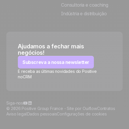
Consultoria e coaching
Indústria e distribuição
Ajudamos a fechar mais
negócios!
Subscreva a nossa newsletter
E receba as últimas novidades do Positive
noCRM
🍪
Siga-nos
© 2026 Positive Group France -
Site por Ouiflow
Contratos
Aviso legal
Dados pessoais
Configurações de cookies
Manage cookies