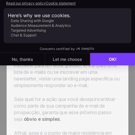
Chamada para Ação (CTA)
Seu e-mail de vendas deve terminar com uma
chamada para ação (a famosa
Call to Action
, ou
CTA) que seja
clara e convincente
. O formato
da CTA deve variar dependendo do que você tem
a oferecer — há vários tipos de ações que você
pode
persuadir
seu destinatário a tomar. O leitor
pode agendar uma ligação, adquirir o produto, se
inscrever para um teste gratuito, entrar para uma
lista de e-mails ou se inscrever em uma
newsletter
, visitar uma
landing page
específica ou
simplesmente responder ao e-mail.
Seja qual for a ação que você deseja incentivar
como parte da sua campanha de e-mail de
prospecção, garanta que esse próximo passo
seja
óbvio e simples
.
Afinal, esse é o ponto de maior resistência em