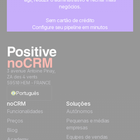
negócios.
Sem cartão de crédito
Configure seu pipeline em minutos
Comece a gerenciar seus leads imediatamente
Teste grátis
3 avenue Antoine Pinay,
ZA des 4 vents
59510 HEM - FRANCE
Português
noCRM
Soluções
English
Funcionalidades
Autônomos
Preços
Pequenas e médias
Français
empresas
Blog
Equipes de vendas
Español
Academy