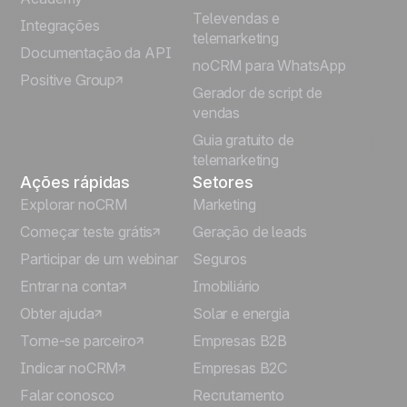
Televendas e
Integrações
telemarketing
Italiano
Documentação da API
noCRM para WhatsApp
Positive Group
Deutsch
Gerador de script de
vendas
Guia gratuito de
telemarketing
Ações rápidas
Setores
Explorar noCRM
Marketing
Começar teste grátis
Geração de leads
Participar de um webinar
Seguros
Entrar na conta
Imobiliário
Obter ajuda
Solar e energia
Torne-se parceiro
Empresas B2B
Indicar noCRM
Empresas B2C
Falar conosco
Recrutamento