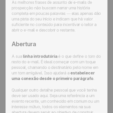
As melhores frases de assunto de e-mails de
prospecção não buscam narrar uma história
completa em poucas palavras — elas apenas dão
uma pista do seu início e indicam que há valor
suficiente no conteúdo para incentivar o leitor a
abrir o e-mail e descobrir o restante.
Abertura
A sua
linha introdutória
é o que define o tom do
resto do e-mail. É ideal começar com um toque
pessoal, chamando o destinatário pelo nome em
um tom amigável. Isso ajudará a
estabelecer
uma conexão desde o primeiro parágrafo
.
Qualquer outro detalhe pessoal que você tenha
deve ser usado aqui. Seja uma referência a um
evento recente, um conhecido em comum ou um
interesse mútuo, todos os elementos na sua
abertura devem servir ao objetivo de construir