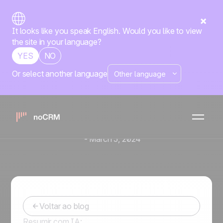
It looks like you speak English. Would you like to view
the site in your language?
YES
NO
Or select another language
Crie Mensagens
Irresistíveis: Guia e
Modelos de E-mail de
Prospecção de Vendas
-
March 5, 2024
Voltar ao blog
Resumir com IA: