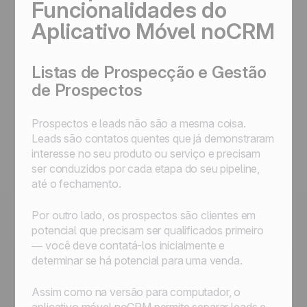
Funcionalidades do
Aplicativo Móvel noCRM
Listas de Prospecção e Gestão
de Prospectos
Prospectos e leads não são a mesma coisa.
Leads são contatos quentes que já demonstraram
interesse no seu produto ou serviço e precisam
ser conduzidos por cada etapa do seu pipeline,
até o fechamento.
Por outro lado, os prospectos são clientes em
potencial que precisam ser qualificados primeiro
— você deve contatá-los inicialmente e
determinar se há potencial para uma venda.
Assim como na versão para computador, o