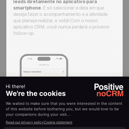
leads diretamente no aplicativo para
smartphone
. É só selecionar a data em que
deseja fazer o acompanhamento e a atividade
que planeja realizar, e voilà! Com o nosso
aplicativo CRM, você nunca perderá o próximo
follow-up.