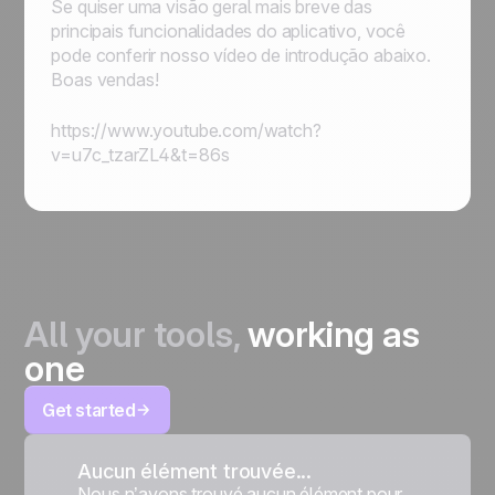
Se quiser uma visão geral mais breve das
principais funcionalidades do aplicativo, você
pode conferir nosso vídeo de introdução abaixo.
Boas vendas!
https://www.youtube.com/watch?
v=u7c_tzarZL4&t=86s
All your tools,
working as
one
Get started
Aucun élément trouvée...
Nous n’avons trouvé aucun élément pour