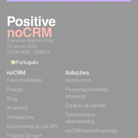
Comece a gerenciar seus leads imediatamente
Teste grátis
3 avenue Antoine Pinay,
ZA des 4 vents
59510 HEM - FRANCE
Português
noCRM
Soluções
English
Funcionalidades
Autônomos
Preços
Pequenas e médias
Français
empresas
Blog
Equipes de vendas
Español
Academy
Televendas e
Integrações
telemarketing
Italiano
Documentação da API
noCRM para WhatsApp
Positive Group
Deutsch