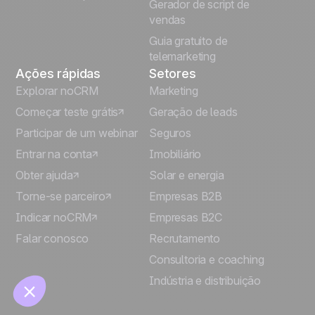
Gerador de script de
vendas
Guia gratuito de
telemarketing
Ações rápidas
Setores
Explorar noCRM
Marketing
Começar teste grátis
Geração de leads
Participar de um webinar
Seguros
🍪
Entrar na conta
Imobiliário
Obter ajuda
Solar e energia
Torne-se parceiro
Empresas B2B
Indicar noCRM
Empresas B2C
Manage cookies
Falar conosco
Recrutamento
Consultoria e coaching
Indústria e distribuição