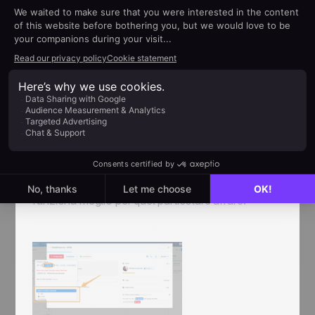
ciascun lead in un unico posto ti toglie un enorme
peso e ti permette di tenere sotto controllo decine
di offerte concorrenti, senza preoccuparti di
perdere la palla al balzo su una di esse.
Registrazione delle interazioni
I CRM ti aiutano a registrare ogni interazione, sia
che si tratti di un'e-mail, di una telefonata o di un
incontro di persona. In questo modo si ha una
visibilità immediata del percorso di ogni cliente e si
possono concentrare gli sforzi su ciò che
funziona meglio per quel particolare affare.