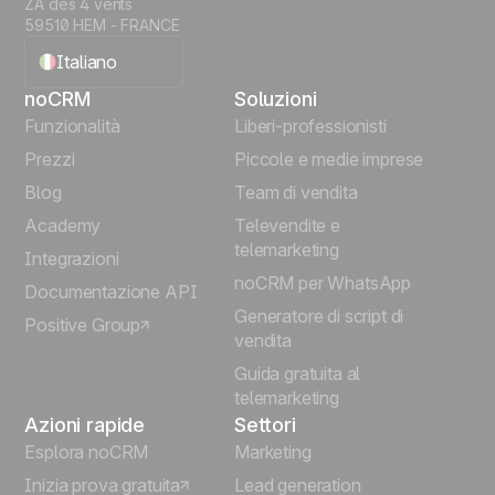
ZA des 4 vents
59510 HEM - FRANCE
Italiano
noCRM
Soluzioni
English
Funzionalità
Liberi-professionisti
Prezzi
Piccole e medie imprese
Français
Blog
Team di vendita
Español
Academy
Televendite e
telemarketing
Integrazioni
Português
noCRM per WhatsApp
Documentazione API
Generatore di script di
Positive Group
Deutsch
vendita
Guida gratuita al
telemarketing
Azioni rapide
Settori
Esplora noCRM
Marketing
Inizia prova gratuita
Lead generation