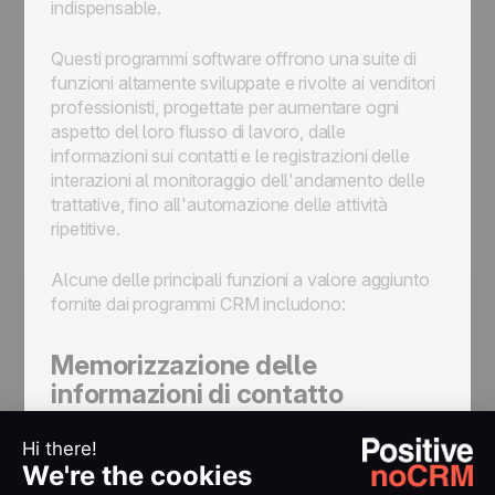
indispensable.
Questi programmi software offrono una suite di
funzioni altamente sviluppate e rivolte ai venditori
professionisti, progettate per aumentare ogni
aspetto del loro flusso di lavoro, dalle
informazioni sui contatti e le registrazioni delle
interazioni al monitoraggio dell'andamento delle
trattative, fino all'automazione delle attività
ripetitive.
Alcune delle principali funzioni a valore aggiunto
fornite dai programmi CRM includono:
Memorizzazione delle
informazioni di contatto
dettagliate
Mantenere tutte le informazioni rilevanti su