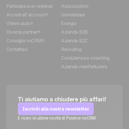
Partecipa a un webinar
Assicurazioni
Accedi all'account
Immobiliare
Ottieni aiuto
Energia
Diventa partner
Aziende B2B
Consiglia noCRM
Aziende B2C
Contattaci
Recruiting
Consulenza e coaching
Aziende manifatturiere
Ti aiutiamo a chiudere più affari!
Iscriviti alla nostra newsletter
E ricevi le ultime novità di Positive noCRM
🍪