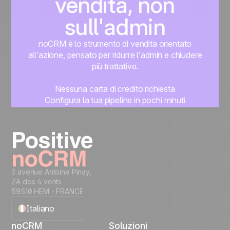
vendita, non
sull'admin
noCRM è lo strumento di vendita orientato
all’azione, pensato per ridurre l’admin e chiudere
più trattative.
Nessuna carta di credito richiesta
Configura la tua pipeline in pochi minuti
Inizia subito a gestire i lead
Prova gratis
3 avenue Antoine Pinay,
ZA des 4 vents
59510 HEM - FRANCE
Italiano
noCRM
Soluzioni