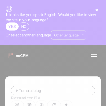
It looks like you speak English. Would you like to view
the site in your language?
YES
NO
Or select another language
Prospecting e agenti
immobiliari: come ottenere
nuovi mandati di vendita
-
January 26, 2023
Torna al blog
Riassumi con l’IA: