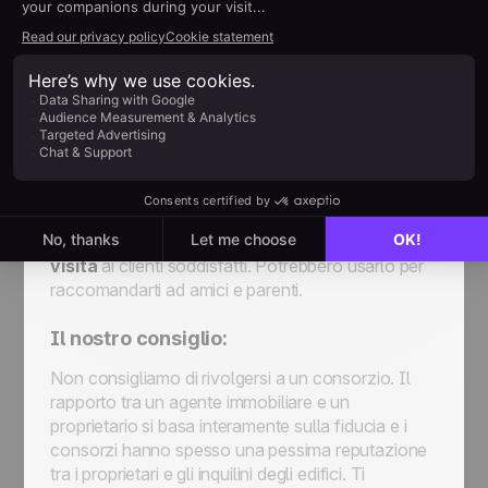
altro mandato.
Non sottovalutare il potere del passaparola!
Durante i periodi di rallentamento, è consigliabile
chiamare i clienti passati e informarsi su di loro. In
questo modo li renderai felici e sarà quasi certo
che ti contatteranno quando avranno bisogno di
dare un mandato a un agente immobiliare.
Inoltre, assicurati di lasciare il tuo
biglietto da
visita
ai clienti soddisfatti. Potrebbero usarlo per
raccomandarti ad amici e parenti.
Il nostro consiglio:
Non consigliamo di rivolgersi a un consorzio. Il
rapporto tra un agente immobiliare e un
proprietario si basa interamente sulla fiducia e i
consorzi hanno spesso una pessima reputazione
tra i proprietari e gli inquilini degli edifici. Ti