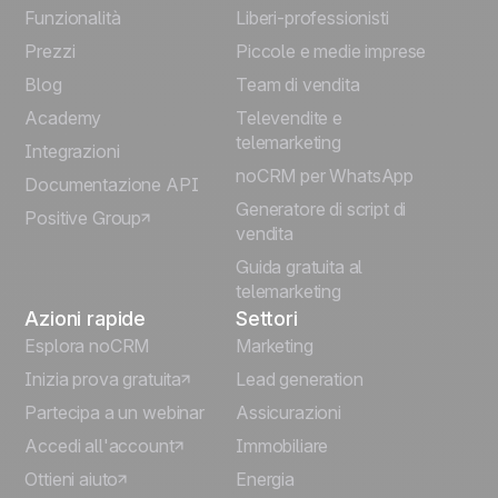
English
Funzionalità
Liberi-professionisti
Prezzi
Piccole e medie imprese
Français
Blog
Team di vendita
Español
Academy
Televendite e
telemarketing
Integrazioni
Português
noCRM per WhatsApp
Documentazione API
Generatore di script di
Positive Group
Deutsch
vendita
Guida gratuita al
telemarketing
Azioni rapide
Settori
Esplora noCRM
Marketing
Inizia prova gratuita
Lead generation
Partecipa a un webinar
Assicurazioni
Accedi all'account
Immobiliare
Ottieni aiuto
Energia