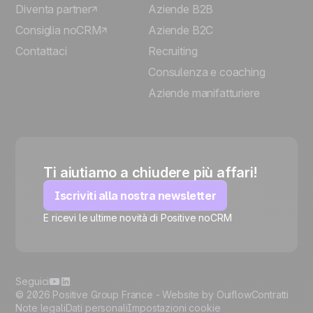
Diventa partner
Aziende B2B
Consiglia noCRM
Aziende B2C
Contattaci
Recruiting
Consulenza e coaching
Aziende manifatturiere
Ti aiutiamo a chiudere più affari!
Iscriviti alla nostra newsletter
E ricevi le ultime novità di Positive noCRM
🍪
Seguici
© 2026 Positive Group France -
Website by Ouiflow
Contratti
Note legali
Dati personali
Impostazioni cookie
Manage cookies