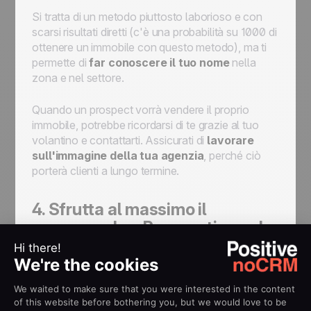
Si tratta di un metodo piuttosto laborioso e con
scarsi risultati diretti (c'è una probabilità su 1000 di
ottenere un immobile con questo metodo), ma ti
permette di
far conoscere il tuo nome
nella
zona e nel settore.
Quando un prospect vorrà vendere il proprio
immobile, potrebbe ricordarsi di te grazie al tuo
volantino e contattarti. Assicurati di
lavorare
sull'immagine della tua agenzia
, perché ciò
porterà clienti a lungo termine.
4. Sfrutta al massimo il
passaparola
-
Prospecting sul
campo
I clienti soddisfatti sono spesso l
a più grande
risorsa di un venditore!
È molto probabile che
questi clienti ti raccomandino o ti cerchino per un