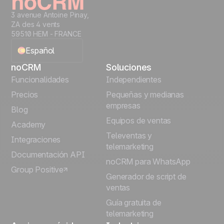
3 avenue Antoine Pinay,
ZA des 4 vents
59510 HEM - FRANCE
Español
noCRM
Soluciones
English
Funcionalidades
Independientes
Precios
Pequeñas y medianas
Français
empresas
Blog
Equipos de ventas
Português
Academy
Televentas y
Integraciones
telemarketing
Italiano
Documentación API
noCRM para WhatsApp
Group Positive
Deutsch
Generador de script de
ventas
Guía gratuita de
telemarketing