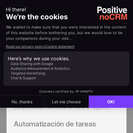
Monitorear progreso de los
Leads
Uno de los mayores beneficios de un CRM es
poder ver en cuál etapa del proceso está cada
lead. Con tu pipeline estilo
Kanban
, puedes mover
fácilmente los leads de un paso a otro conforme
avanza el negocio. Por ejemplo, arrastra la tarjeta
del lead desde la columna "Para Hacer" hasta
"Contactado" después de realizar tu primera
llamada, o de "Contactado" a "En Negociación"
cuando el cliente muestra interés real.
Esto te ayuda a mantenerte enfocado y
comprometido hasta que se cierre el negocio.
Automatización de tareas