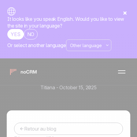
It looks like you speak English. Would you like to view
the site in your language?
YES
NO
Or select another language
Outils de vente et automatisation
CRM pour téléprospection :
comment noCRM accélère
vos campagnes
Titiana
-
October 15, 2025
Retour au blog