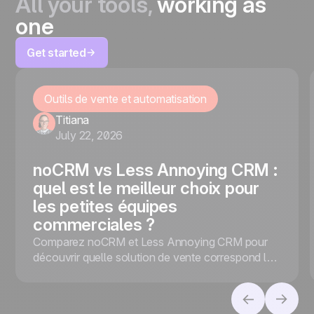
All your tools,
working as
one
Get started
Outils de vente et automatisation
Titiana
July 22, 2026
noCRM vs Less Annoying CRM :
quel est le meilleur choix pour
les petites équipes
commerciales ?
Comparez noCRM et Less Annoying CRM pour
découvrir quelle solution de vente correspond le
mieux à votre entreprise, selon que vous
privilégiez la conversion des leads ou la gestion
des contacts.