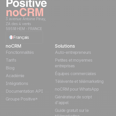
3 avenue Antoine Pinay,
ZA des 4 vents
59510 HEM - FRANCE
Français
noCRM
Solutions
English
Fonctionnalités
Auto-entrepreneurs
Tarifs
Petites et moyennes
Español
entreprises
Blog
Équipes commerciales
Português
Académie
Télévente et télémarketing
Intégrations
Italiano
noCRM pour WhatsApp
Documentation API
Générateur de script
Groupe Positive
Deutsch
d'appel
Guide gratuit sur le