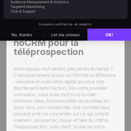
manuelle qui freine vos campagnes alors qu’avec
noCRM, tout est pensé pour accélérer vos
résultats.
Prise en main de
noCRM pour la
téléprospection
Votre équipe veut vendre, pas perdre du temps ?
C'est exactement là que noCRM fait la différence
: une prise en main ultra-rapide qui vous met
directement dans l'action. Dès votre première
connexion, vous avez tout sous la main :
interface claire, fonctionnalités accessibles en
deux clics, zero complexité. Vos commerciaux
peuvent enfin se concentrer sur ce qui compte
vraiment : prospecter, closer et faire du chiffre.
Téléprospection, suivi client, toutes les infos