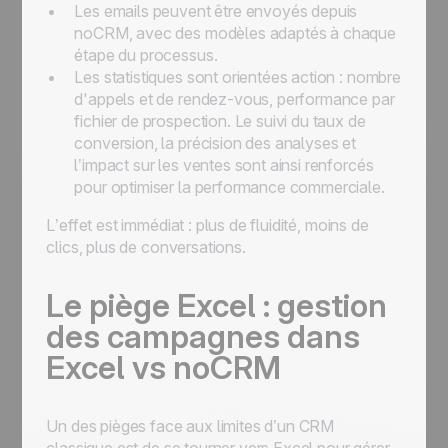
Les emails peuvent être envoyés depuis
noCRM, avec des modèles adaptés à chaque
étape du processus.
Les statistiques sont orientées action : nombre
d'appels et de rendez-vous, performance par
fichier de prospection. Le suivi du taux de
conversion, la précision des analyses et
l’impact sur les ventes sont ainsi renforcés
pour optimiser la performance commerciale.
L’effet est immédiat : plus de fluidité, moins de
clics, plus de conversations.
Le piège Excel : gestion
des campagnes dans
Excel vs noCRM
Un des pièges face aux limites d’un CRM