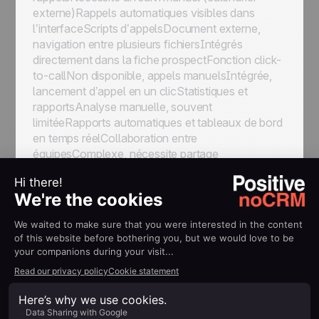
externe)Rappels automatiques visibles dans
l’interfaceScripts d’appelsDocument externe,
navigation entre plusieurs fichiersIntégrés
directement dans la fiche prospectFonction click-
to-callNon disponible, appels manuelsIntégrée,
lancement d’appel en un clicStatistiques et
rapportsAnalyse manuelle, souvent
limitéeRapports automatiques et tableaux de bord
en temps réelCollaboration entre
équipesComplexe, nécessite partage
manuelCentralisée, collaboration fluide et en
temps réelMise à jour des donnéesManuelle,
source d’erreurs fréquentesMise à jour
automatique et synchronisation en temps réel
Grâce à ces différences majeures, noCRM permet
de gagner un temps précieux, d’augmenter la
qualité des interactions et d’améliorer
significativement la productivité des équipes de
téléprospection. Le piège Excel, c’est la gestion