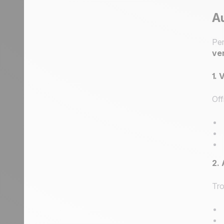
Au
Per
ve
1. 
Off
2. 
Tro