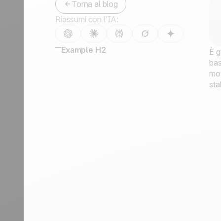
Torna al blog
Contattaci
Riassumi con l’IA:
Diventa partner
Example H2
È g
bas
mot
sta