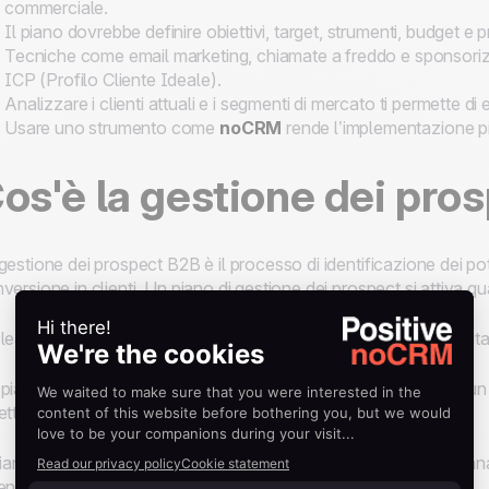
commerciale.
Il piano dovrebbe definire obiettivi, target, strumenti, budget e pr
Tecniche come email marketing, chiamate a freddo e sponsorizz
ICP (Profilo Cliente Ideale).
Analizzare i clienti attuali e i segmenti di mercato ti permette di
Usare uno strumento come
noCRM
rende l’implementazione più
os'è la gestione dei pro
gestione dei prospect B2B è il processo di identificazione dei pot
versione in clienti. Un piano di gestione dei prospect si attiva q
lead viene catturato e assegnato a un rappresentante di vendita, c
piano di gestione dei prospect ben definito aiuta a sviluppare un 
ettivi di vendita prefissati.
piano deve definire azioni di vendita concrete, identificando i cana
enda, come ad esempio