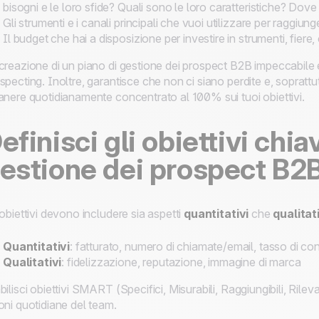
bisogni e le loro sfide? Quali sono le loro caratteristiche? Dove 
Gli strumenti e i canali principali che vuoi utilizzare per raggiung
Il budget che hai a disposizione per investire in strumenti, fier
creazione di un piano di gestione dei prospect B2B impeccabile e
specting. Inoltre, garantisce che non ci siano perdite e, soprattut
anere quotidianamente concentrato al 100% sui tuoi obiettivi.
efinisci gli obiettivi chia
estione dei prospect B2
 obiettivi devono includere sia aspetti
quantitativi
che
qualitat
Quantitativi
: fatturato, numero di chiamate/email, tasso di co
Qualitativi
: fidelizzazione, reputazione, immagine di marca
bilisci obiettivi SMART (Specifici, Misurabili, Raggiungibili, Rile
oni quotidiane del team.