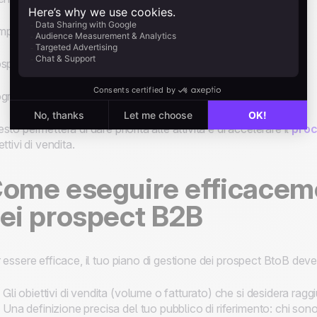
mpagne e-mail
specting telefonico
gramma di sponsorizzazione
sto permetterà di dare priorità alle attività e di accelerare il
proc
ettivi di vendita.
ome eseguire efficaceme
ei prospect B2B
 essere efficace, il tuo piano di gestione dei prospect BtoB deve 
Gli obiettivi di vendita (volume o fatturato) che si desidera rag
Una definizione precisa del tuo pubblico di riferimento: chi sono i