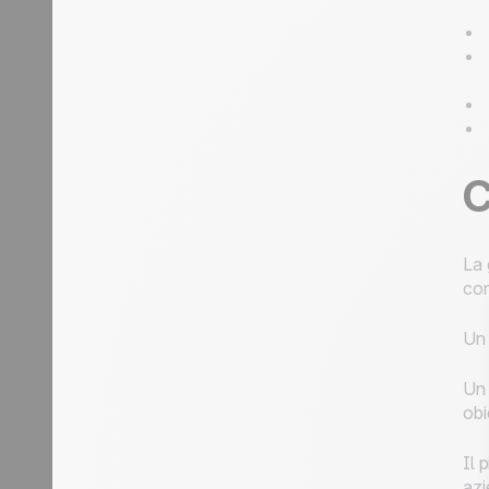
C
La 
con
Un 
Un 
obi
Il 
azi