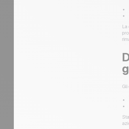
La 
pro
rim
D
g
Gli
Sta
azi