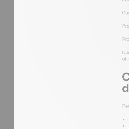
Ca
Pro
Pro
Que
obi
C
d
Per