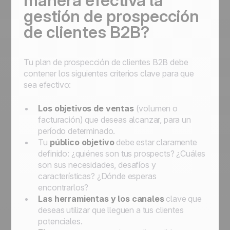
manera efectiva la
gestión de prospección
de clientes B2B?
Tu plan de prospección de clientes B2B debe
contener los siguientes criterios clave para que
sea efectivo:
Los
objetivos de ventas
(volumen o
facturación) que deseas alcanzar, para un
período determinado.
Tu
público objetivo
debe estar claramente
definido: ¿quiénes son tus
prospects
? ¿Cuáles
son sus necesidades, desafíos y
características? ¿Dónde esperas
encontrarlos?
Las herramientas y los canales
clave que
deseas utilizar que lleguen a tus clientes
potenciales.