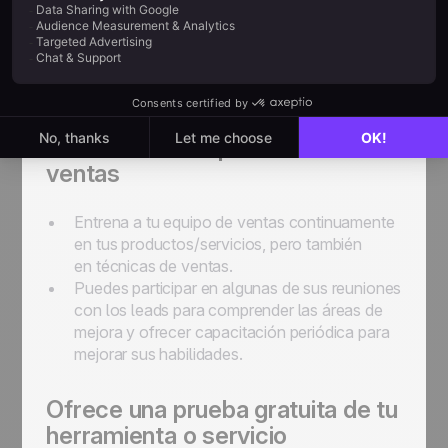
Adapta tu presentación a su problema real (en
lugar de lo que quieres vender).
Programa siempre la próxima acción al final
de la llamada: ya sea una nueva reunión, el
envío del contrato, u otra actividad apropiada.
Entrena a tus representantes de
ventas
Entrena a tu equipo de ventas continuamente
en tus productos/servicios, pero también
en técnicas de ventas.
Puedes participar en algunas de sus reuniones
con los
leads
para comprender las áreas de
mejora y ofrecer capacitación periódica para
mejorar sus habilidades.
Ofrece una prueba gratuita de tu
herramienta o servicio