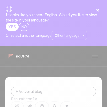
It looks like you speak English. Would you like to view
the site in your language?
YES
NO
Or select another language
¿Cómo crear un plan de
prospección de clientes
eficaz?
-
March 2, 2021
Volver al blog
Resumir con IA: