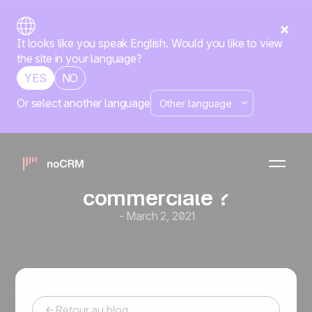
It looks like you speak English. Would you like to view
the site in your language?
YES
NO
Or select another language
Comment utiliser un plan
de gestion des prospects
pour améliorer vos
stratégies de prospection
commerciale ?
-
March 2, 2021
Retour au blog