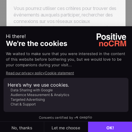
Vous pourrez utiliser ces critères pour trouver des
événements auxquels participer, rechercher des
connexions sur vos réseaux sociaux
professionnels, mais aussi pour constituer et/ou
acheter des bases de données afin d'
obtenir
davantage de prospects et de réunions
.
Cette recherche peut également vous aider à
comprendre comment lancer votre entreprise sur
le nouveau marché. Avez-vous suffisamment de
prospects pour que cela en vaille la peine ?
Ne perdez pas de pistes,
d'opportunités ou d'affaires
Une fois qu'un prospect a manifesté de l'intérêt
pour votre entreprise, vous avez déjà fait le plus
gros du travail ! Il est maintenant temps de vous
assurer que vous maximisez vos chances de