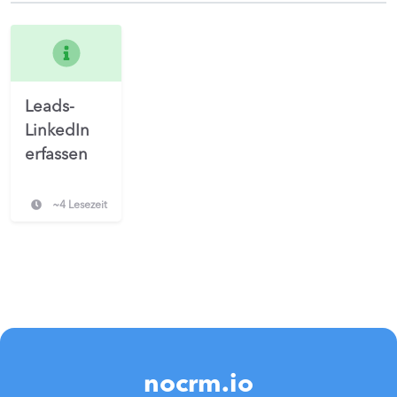
Leads-
LinkedIn
erfassen
~4 Lesezeit
nocrm.io