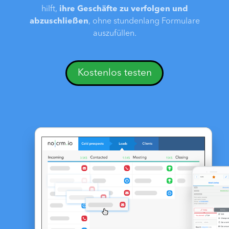
hilft,
ihre Geschäfte zu verfolgen und
abzuschließen
, ohne stundenlang Formulare
auszufüllen.
Kostenlos testen