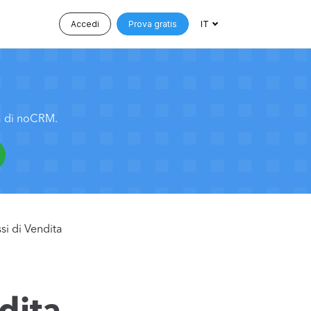
Accedi
Prova gratis
IT
tà di noCRM.
si di Vendita