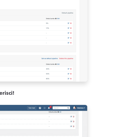
risci!