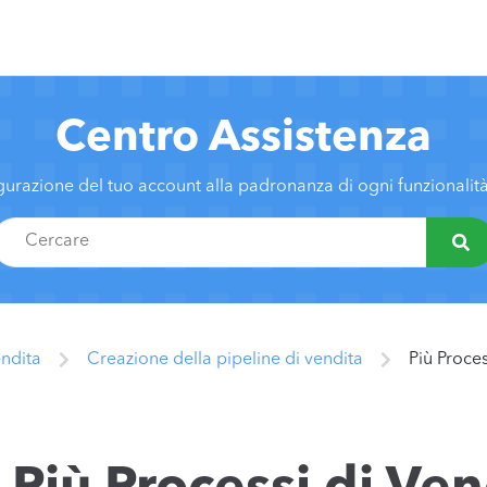
Centro Assistenza
gurazione del tuo account alla padronanza di ogni funzionali
endita
Creazione della pipeline di vendita
Più Proces