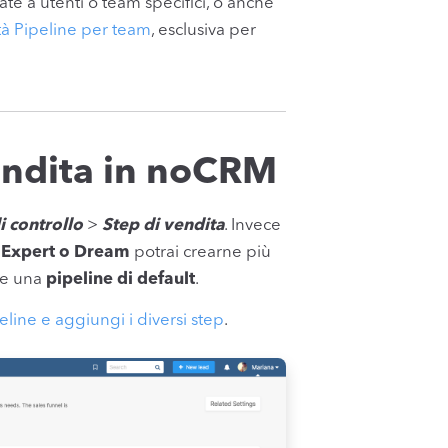
te a utenti o team specifici, o anche
ità Pipeline per team
, esclusiva per
vendita in noCRM
i controllo
>
Step di vendita
. Invece
i Expert o Dream
potrai crearne più
re una
pipeline di default
.
peline e aggiungi i diversi step
.