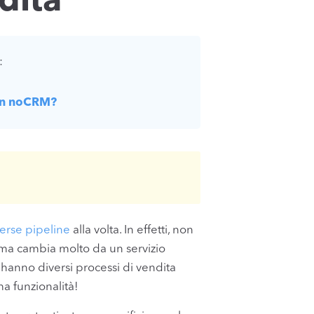
dita
:
 in noCRM?
verse pipeline
alla volta. In effetti, non
 ma cambia molto da un servizio
e hanno diversi processi di vendita
ma funzionalità!