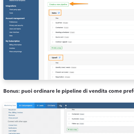
Bonus: puoi ordinare le pipeline di vendita come prefe