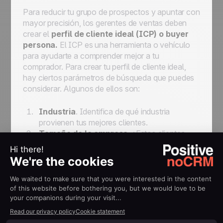
Para reducir tu grupo de prospectos y apuntar con
mayor precisión, los gerentes de ventas deben
crear el
perfil de cliente ideal (ICP) o
buyer
persona.
El ICP es una herramienta o vehículo
para ayudarte a comprender mejor a tu
comprador. Para crear tu perfil de cliente ideal,
hay ciertos parámetros de búsqueda que puedes
considerar. Algunos de ellos son:
Industria
. Identifica de qué industria
provienen tus mejores clientes.
Tamaño de la empresa
. ¿Estos clientes
provienen de un tamaño de empresa similar?
Cargo.
¿Quiénes son los diferentes perfiles
involucrados en las diferentes etapas del
proceso de compra?
Ingresos
. ¿Cuál sería el ingreso mínimo de la
empresa a la que deseas apuntar?