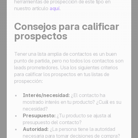
herramientas de prospección de este tipo en
nuestro artículo
aquí
.
Consejos para calificar
prospectos
Tener una lista amplia de contactos es un buen
punto de partida, pero no todos los contactos son
leads prometedores. Usa los siguientes criterios
para calificar los prospectos en tus listas de
prospección:
Interés/necesidad:
¿El contacto ha
mostrado interés en tu producto? ¿Cuál es su
necesidad?
Presupuesto:
¿Tu producto se ajusta al
presupuesto del contacto?
Autoridad:
¿La persona tiene la autoridad
necesaria para tomar decisiones de compra?