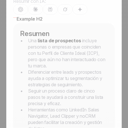
Resumir con IA:
Example H2
Resumen
Una
lista de prospectos
incluye
personas o empresas que coinciden
con tu Perfil de Cliente Ideal (ICP),
pero que aún no han interactuado con
tu marca.
Diferenciar entre leads y prospectos
ayuda a optimizar tu segmentación y
estrategias de seguimiento.
Seguir un proceso claro de cinco
pasos te ayudará a construir una lista
precisa y eficaz.
Herramientas como LinkedIn Sales
Navigator, Lead Clipper y noCRM
pueden facilitar la creación y gestión