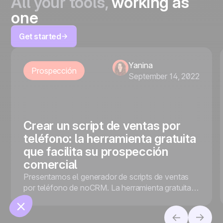
All your tools,
working as
one
Get started
Yanina
Prospección
September 14, 2022
🍪
Crear un script de ventas por
teléfono: la herramienta gratuita
que facilita su prospección
comercial
Manage cookies
Presentamos el generador de scripts de ventas
por teléfono de noCRM. La herramienta gratuita
que facilita la prospección de ventas