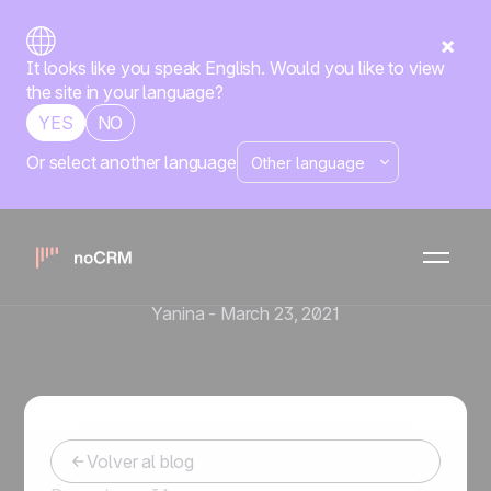
It looks like you speak English. Would you like to view
the site in your language?
YES
NO
Or select another language
Prospección
¿Cómo construir una lista
de prospectos específica
para tu negocio?
Yanina
-
March 23, 2021
Volver al blog