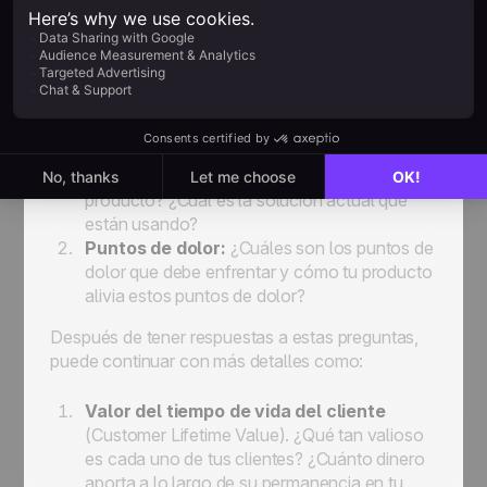
Profundiza en el perfil de cliente ideal
Una vez tengas las respuestas a estas preguntas
básicas, es hora de avanzar y refinar tu búsqueda
centrándote en cuestiones más profundas como:
Desafíos:
¿Qué problemas enfrenta tu
cliente y cómo puede resolverlos tu
producto? ¿Cuál es la solución actual que
están usando?
Puntos de dolor:
¿Cuáles son los puntos de
dolor que debe enfrentar y cómo tu producto
alivia estos puntos de dolor?
Después de tener respuestas a estas preguntas,
puede continuar con más detalles como:
Valor del tiempo de vida del cliente
(Customer Lifetime Value). ¿Qué tan valioso
es cada uno de tus clientes? ¿Cuánto dinero
aporta a lo largo de su permanencia en tu