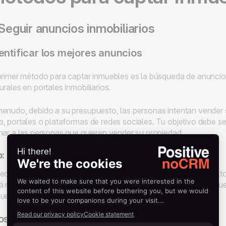
 Seguir anuncios inmobiliarios
entificar los mejores anuncios
primer método para captar inmuebles es la búsqueda de anuncio
urales en portales inmobiliarios.
enudo, debido a su presupuesto, las personas intentan vender su
, portales o plataformas de redes sociales. Tu objetivo debe se
mar a las personas que quieren vender su propiedad.
p:
ecciona propiedades que tengan un precio ligeramente más alto
á más probable que aún estén disponibles cuando te comuniques c
ueble.
ospección telefónica