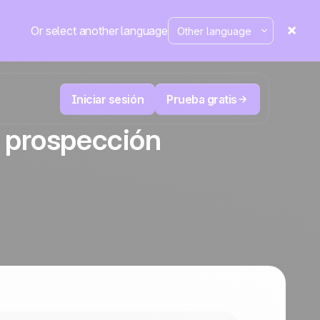
Or select another language
Iniciar sesión
Prueba gratis
a prospección
Telesales y Telemarketing
duce
User
Registra cada llamada, prioriza los leads
 cerrar.
correctos y no pierdas el control.
La plataforma CRM y de automatización
Positive
de marketing
en la
prensa
 y