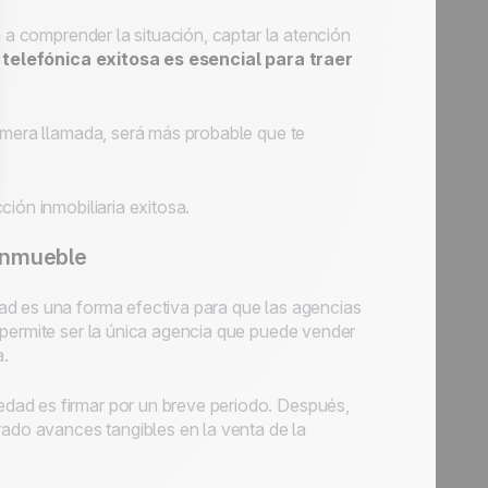
á a comprender la situación, captar la atención
 telefónica exitosa
es esencial para traer
rimera llamada, será más probable que te
ión inmobiliaria exitosa.
 inmueble
ad es una forma efectiva para que las agencias
 permite ser la única agencia que puede vender
a.
dad es firmar por un breve periodo. Después,
rado avances tangibles en la venta de la