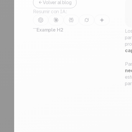
Volver al blog
Contáctanos
Resumir con IA:
Hazte partner
Example H2
Los
par
pro
ca
Par
ne
est
par