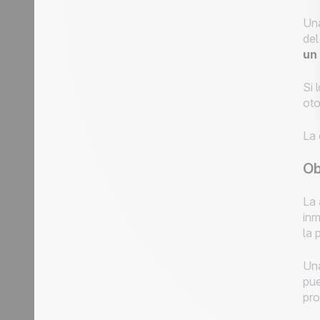
Una
del
un
Si 
oto
La 
Ob
La 
inm
la 
Una
pue
pro