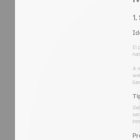
1.
Id
El 
nat
A m
web
lla
Ti
Sel
ser
inm
Pr