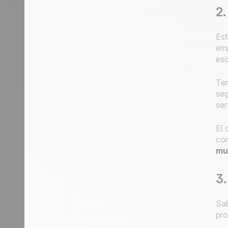
2.
Est
emp
esc
Ten
seg
ser
El 
con
mu
3.
Sa
pro