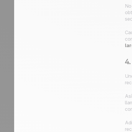
No 
obt
sec
Cad
co
lar
4.
Uno
rec
As
lla
con
Adi
rec