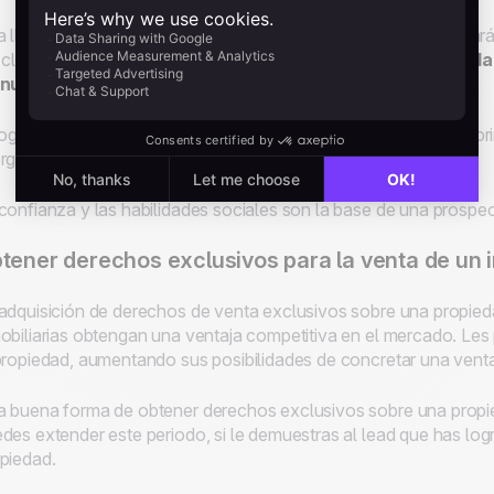
 llamada telefónica inicial puede facilitar una venta. Te ayudar
 cliente y crear una relación de confianza con él.
¡Una
llamada
 nuevo inmueble!
logras crear una sensación de confianza con el lead desde la p
rguen la propiedad frente a otros agentes inmobiliarios.
confianza y las habilidades sociales son la base de una prospecc
tener derechos exclusivos para la venta de un
adquisición de derechos de venta exclusivos sobre una propied
obiliarias obtengan una ventaja competitiva en el mercado. Les
propiedad, aumentando sus posibilidades de concretar una vent
 buena forma de obtener derechos exclusivos sobre una propie
des extender este periodo, si le demuestras al lead que has log
piedad.