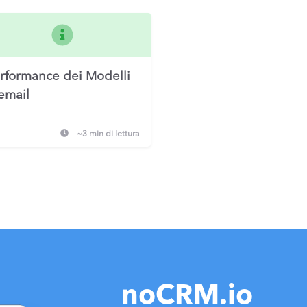
rformance dei Modelli
email
~3 min di lettura
noCRM.io