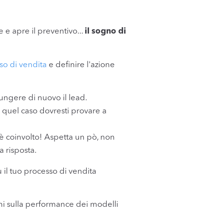
l
e e apre il preventivo...
il sogno di
sso di vendita
e definire l'azione
iungere di nuovo il lead.
in quel caso dovresti provare a
ad è coinvolto! Aspetta un pò, non
a risposta.
u il tuo processo di vendita
oni sulla performance dei modelli