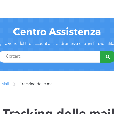
Centro Assistenza
gurazione del tuo account alla padronanza di ogni funzionali
 Mail
Tracking delle mail