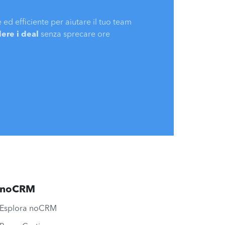
ed efficiente per aiutare il tuo team
ere i deal
senza sprecare ore
noCRM
Esplora noCRM