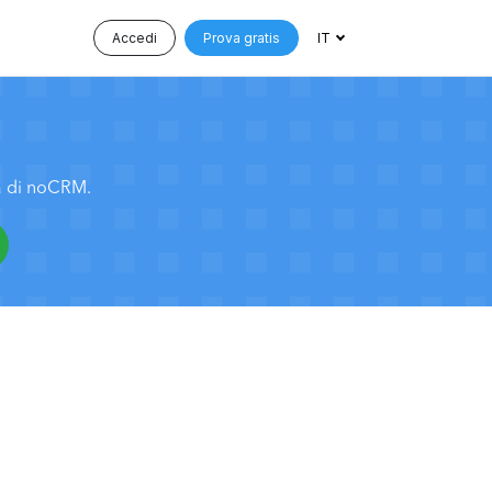
Accedi
Prova gratis
IT
tà di noCRM.