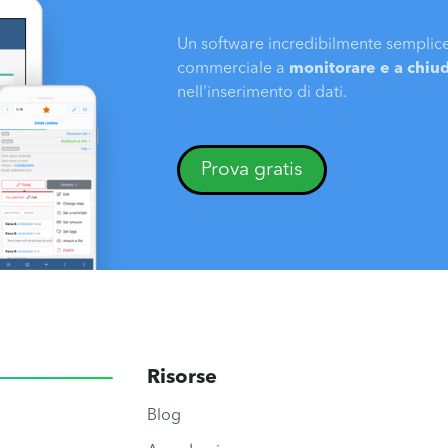
Un software incredibilmente semplice 
commerciale a
monitorare e a chiud
nell'inserimento di dati.
Prova gratis
Risorse
Blog