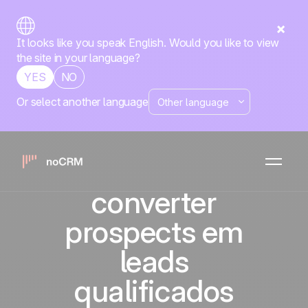
It looks like you speak English. Would you like to view
the site in your language?
YES
NO
Or select another language
LinkedIn para
vendas: Como
conquistar e
converter
prospects em
leads
qualificados