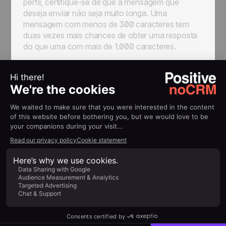
perfil, certifique-se de que a mensagem que
deseja enviar não seja muito longa. Uma
mensagem com menos de 300 caracteres tem
duas vezes mais chances de obter uma resposta
do que uma com mais de 1.000 caracteres.
Além disso, evite o spam. Não envie mais de 2 ou
3 mensagens para o mesmo cliente potencial que
não tenha respondido ainda (90% das respostas
acontecem nas primeiras 2 mensagens!). O envio
repetido de mensagens acaba sinalizando sua
conta como spam, o que pode fazer com que ela
seja suspensa.
Pipeline de vendas
otimizado
O
pipeline de vendas
é o processo que vai
desde a primeira prospecção de um perfil do