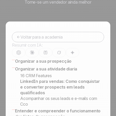
Torne-se um vendedor ainda melhor
Voltar para a academia
Resumir com IA:
Organizar a sua prospecção
Gestão de Leads: Como Organizar
Organizar a sua atividade diaria
Prospects, Leads e Clientes
16 CRM Features
Ferramenta de prospecção de clientes guia
LinkedIn para vendas: Como conquistar
Right Sales Process
e converter prospects em leads
A importancia de estruturar os Leads
qualificados
Definir informação importante nos leads
Acompanhar os seus leads e e-mails com
Status vs. Etapa de Venda
Cco
Listas de Prospecção, Leads, Clientes
Entender e compreender o funcionamento
Prospects vs. Leads