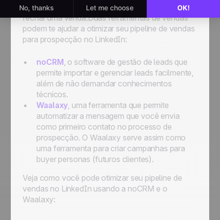
LinkedIn até o contato, com a possibilidade de
fechar uma venda.Duas ferramentas de vendas
podem te ajudar a otimizar seu pipeline de vendas
para prospecção no LinkedIn:
noCRM
, o software de gestão de leads que
permite importar e gerenciar leads facilmente,
além de não demandar conhecimentos
técnicos.
Waalaxy
, uma ferramenta que permite
automatizar a mensagem que você envia
como primeiro contato no processo de
prospecção. O Waalaxy serve assim como
uma ferramenta para criar campanhas para
buyer personas (futuros clientes).
Veja como você pode otimizar seu pipeline de
vendas no LinkedIn usando a noCRM e o
Waalaxy: