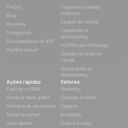
Preços
Pequenas e médias
Français
empresas
Blog
Equipes de vendas
Español
Academy
Televendas e
Integrações
telemarketing
Italiano
Documentação da API
noCRM para WhatsApp
Positive Group
Deutsch
Gerador de script de
vendas
Guia gratuito de
telemarketing
Ações rápidas
Setores
Explorar noCRM
Marketing
Começar teste grátis
Geração de leads
Participar de um webinar
Seguros
Entrar na conta
Imobiliário
Obter ajuda
Solar e energia