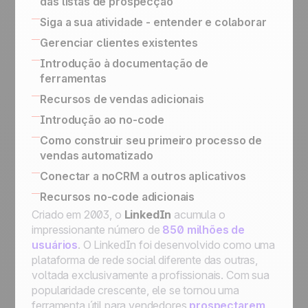
das listas de prospecção
Nossa filosofia
Guia sobre como criar um formulário de
Siga a sua atividade - entender e colaborar
Academia noCRM
qualificação perfeito
Activity Based Selling
Gerenciar clientes existentes
Scanner de cartão de visita
Exportar os dados para relatórios e ações
Como gerenciar upsells e renovações
Introdução à documentação de
Outbound Engine
de Marketing
versus processo pós-venda
ferramentas
Transforme uma linha em lead somente
Estratégia de Vendas Baseada em
Fazer o seguimento dos leads ganhos
após qualificação
Ferramentas no-code integradas para
Recursos de vendas adicionais
Atividades
Como Organizar sua Prospecção
conectar seu sistema de informação
SPIN Selling
Introdução ao no-code
API simplificada para a implementação de
Sales Expert Directory
Plataformas no-code
Como construir seu primeiro processo de
processos personalizados
vendas automatizado
Gatilhos e ações no-code
Usar o Butler para automações no noCRM
Conectar a noCRM a outros aplicativos
Conectar o noCRM ao Zapier e Make
Connect Information System
Recursos no-code adicionais
Como construir uma máquina de automação
Conectar a noCRM a outros aplicativos
Criado em 2003, o
LinkedIn
acumula o
de e-mail completa usando o Zapier
impressionante número de
850 milhões de
Designar um lead, enviar um e-mail, passar
usuários
. O LinkedIn foi desenvolvido como uma
para a próxima etapa e, em seguida, passar
plataforma de rede social diferente das outras,
para StandBy para seguimento
voltada exclusivamente a profissionais. Com sua
Designar a um representante de vendas um
popularidade crescente, ele se tornou uma
lead novo que satisfaça uma condição
ferramenta útil para vendedores
prospectarem