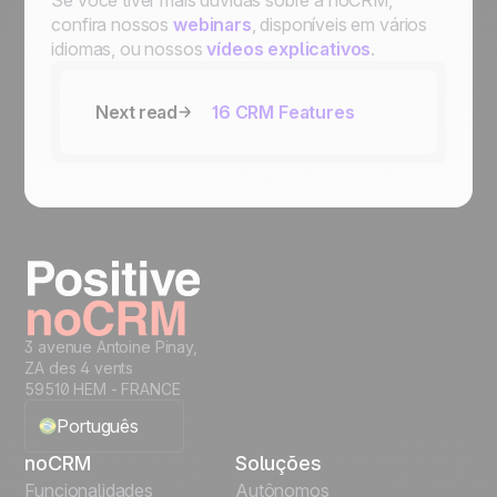
Se você tiver mais dúvidas sobre a noCRM,
confira nossos
webinars
, disponíveis em vários
idiomas, ou nossos
vídeos explicativos
.
Next read
16 CRM Features
3 avenue Antoine Pinay,
ZA des 4 vents
59510 HEM - FRANCE
Português
noCRM
Soluções
English
Funcionalidades
Autônomos