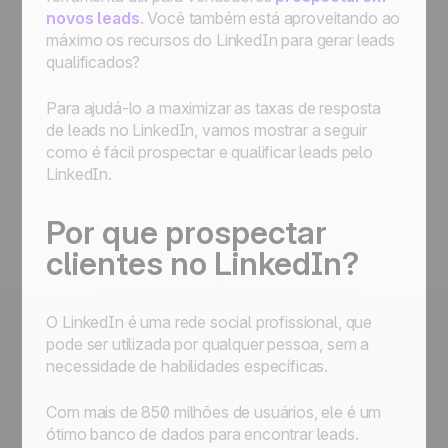
Designar um novo lead a um representante
novos leads
. Você também está aproveitando ao
de vendas de sua escolha
máximo os recursos do LinkedIn para gerar leads
Primeiros passos de automação:
qualificados?
automatizar processos para simplificar o seu
trabalho
Para ajudá-lo a maximizar as taxas de resposta
de leads no LinkedIn, vamos mostrar a seguir
como é fácil prospectar e qualificar leads pelo
LinkedIn.
Por que prospectar
clientes no LinkedIn?
O LinkedIn é uma rede social profissional, que
pode ser utilizada por qualquer pessoa, sem a
necessidade de habilidades específicas.
Com mais de 850 milhões de usuários, ele é um
ótimo banco de dados para encontrar leads.