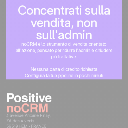
Concentrati sulla
vendita, non
sull'admin
noCRM è lo strumento di vendita orientato
all’azione, pensato per ridurre l’admin e chiudere
più trattative.
Nessuna carta di credito richiesta
Configura la tua pipeline in pochi minuti
Inizia subito a gestire i lead
Prova gratis
3 avenue Antoine Pinay,
ZA des 4 vents
59510 HEM - FRANCE