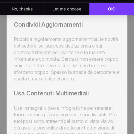
di LinkedIn sanno che la costanza è la chiave del
successo.
Condividi Aggiornamenti
Pubblica regolarmente aggiornamenti sulle novità
del settore, sui successi dell'azienda e sui
contenuti rilevanti per mantenere la tua rete
informata e coinvolta. Cerca di non essere troppo
smielato: tutti sono stanchi dei marchi che si
sforzano troppo. Spesso la strada da percorrere è
quella breve e dritta al punto.
Usa Contenuti Multimediali
Usa immagini, video e infografiche per rendere i
tuoi contenuti più coinvolgenti e condivisibili. Più i
tuoi post sono attraenti dal punto di vista visivo,
più avrai la possibilità di catturare l'attenzione di