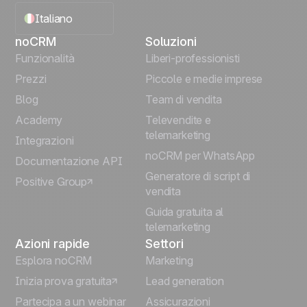
Italiano
noCRM
Soluzioni
English
Funzionalità
Liberi-professionisti
Prezzi
Piccole e medie imprese
Français
Blog
Team di vendita
Español
Academy
Televendite e
telemarketing
Integrazioni
Português
noCRM per WhatsApp
Documentazione API
Generatore di script di
Positive Group
Deutsch
vendita
Guida gratuita al
telemarketing
Azioni rapide
Settori
Esplora noCRM
Marketing
Inizia prova gratuita
Lead generation
Partecipa a un webinar
Assicurazioni