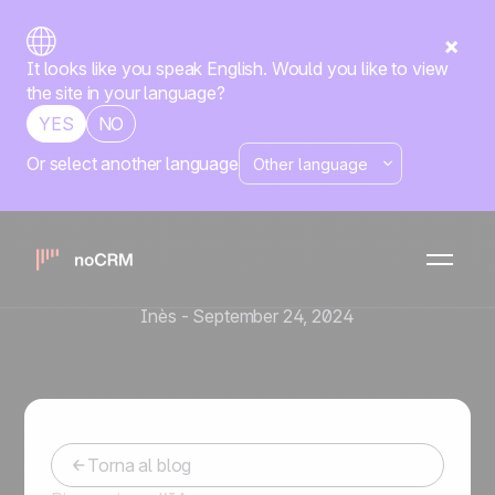
It looks like you speak English. Would you like to view
the site in your language?
YES
NO
Or select another language
Strumenti e automazioni di vendita
Prospecting su LinkedIn:
Strategie Efficaci per
Trovare Clienti￼
Inès
-
September 24, 2024
Torna al blog