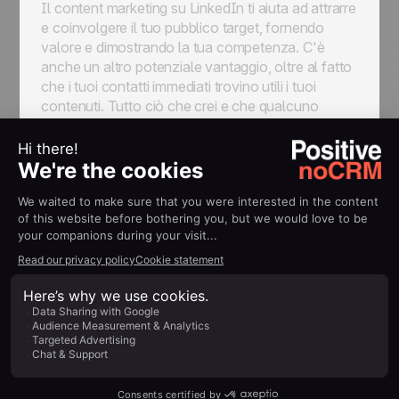
Il content marketing su LinkedIn ti aiuta ad attrarre
e coinvolgere il tuo pubblico target, fornendo
valore e dimostrando la tua competenza. C'è
anche un altro potenziale vantaggio, oltre al fatto
che i tuoi contatti immediati trovino utili i tuoi
contenuti. Tutto ciò che crei e che qualcuno
ritiene utile ha buone probabilità di essere
condiviso con tutta la sua rete, aiutandoti ad
aumentare drasticamente la portata di tutti i tuoi
post senza dover fare alcun lavoro aggiuntivo.
Tutti vincono!
Pubblica Articoli
Scrivi articoli informativi che affrontino i punti
dolenti e gli interessi dei tuoi prospect. Condividi
intuizioni attuabili e soluzioni pratiche,
collegandole, dove possibile, a esempi del mondo
reale. Non preoccuparti se questi articoli non
diventano subito virali: i migliori content strategist