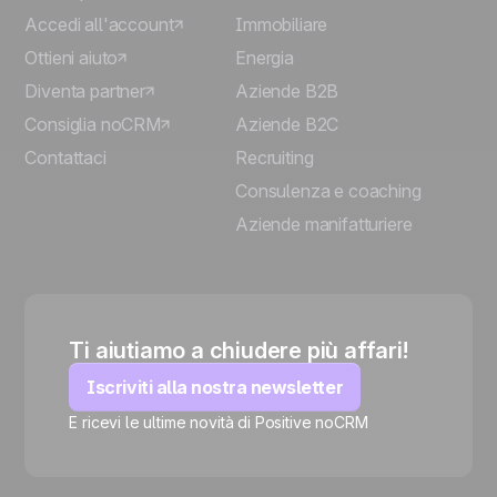
Accedi all'account
Immobiliare
Ottieni aiuto
Energia
Diventa partner
Aziende B2B
Consiglia noCRM
Aziende B2C
Contattaci
Recruiting
Consulenza e coaching
Aziende manifatturiere
Ti aiutiamo a chiudere più affari!
Iscriviti alla nostra newsletter
E ricevi le ultime novità di Positive noCRM
🍪