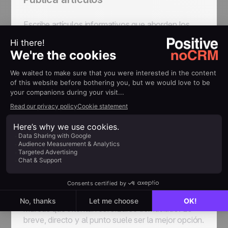
Escribe artículos informativos que aborden los
puntos de dolor e intereses de tus prospectos.
Comparte ideas útiles y soluciones prácticas,
vinculándolas con ejemplos del mundo real
siempre que sea posible. No te preocupes si no se
vuelven virales de inmediato: los mejores
estrategas de contenido en LinkedIn saben que la
consistencia es clave para el éxito.
Comparte actualizaciones
Publica regularmente sobre noticias de la
industria, logros de tu empresa y contenido
relevante para mantener informada y
comprometida a tu red. Evita ser exagerado o
poco genuino: todos estamos cansados de
marcas que intentan esforzarse demasiado. Lo
breve, directo y al punto suele ser la mejor opción.