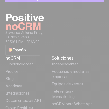
Empieza a gestionar leads al instante
Prueba gratis
3 avenue Antoine Pinay,
ZA des 4 vents
59510 HEM - FRANCE
Español
noCRM
Soluciones
English
Funcionalidades
Independientes
Precios
Pequeñas y medianas
Français
empresas
Blog
Equipos de ventas
Português
Academy
Televentas y
Integraciones
telemarketing
Italiano
Documentación API
noCRM para WhatsApp
Group Positive
Deutsch