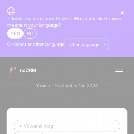
It looks like you speak English. Would you like to view
the site in your language?
YES
NO
Or select another language
Herramientas y automatización de ventas
7 pasos para prospección
en LinkedIn + 4
herramientas
Yanina
-
September 24, 2024
Volver al blog