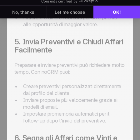
Evidenziare in rosso i contatti che richiedono
attenzione immediata.
Filtrare e ordinare i contatti per dare priorità
alle opportunità di maggior valore.
5. Invia Preventivi e Chiudi Affari
Facilmente
Preparare e inviare preventivi può richiedere molto
tempo. Con noCRM puoi:
Creare preventivi personalizzati direttamente
dal profilo del cliente.
Inviare proposte più velocemente grazie ai
modelli di email.
Impostare promemoria automatici per il
follow-up dopo l'invio del preventivo.
6. Segna gli Affari come Vinti e