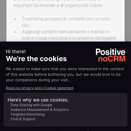
importarli facilmente e di organizzarli subito:
Trasforma prospect in contatti con un solo
clic.
Aggiungi contatti manualmente o tramite e-
mail in copia nascosta e scansione dei biglietti
da visita.
Usa l’estensione Lead Clipper per acquisire
rapidamente contatti da qualsiasi pagina web.
4. Mantieni il controllo con una
Pipeline Visiva
Gli imprenditori hanno bisogno di una
visualizzazione chiara e semplice di ogni
prospect. Con noCRM puoi:
Personalizzare la pipeline secondo il tuo
processo di vendita.