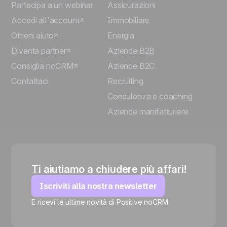
Partecipa a un webinar
Assicurazioni
Accedi all'account
Immobiliare
Ottieni aiuto
Energia
Diventa partner
Aziende B2B
Consiglia noCRM
Aziende B2C
Contattaci
Recruiting
Consulenza e coaching
Aziende manifatturiere
Ti aiutiamo a chiudere più affari!
Iscriviti alla nostra newsletter
E ricevi le ultime novità di Positive noCRM
🍪