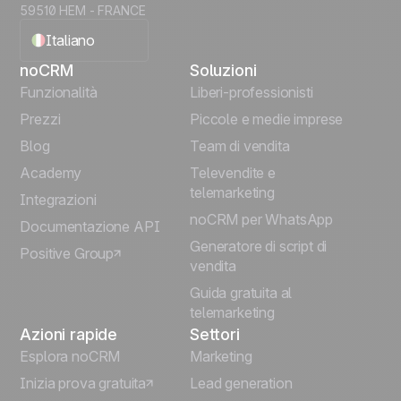
59510 HEM - FRANCE
Italiano
noCRM
Soluzioni
English
Funzionalità
Liberi-professionisti
Prezzi
Piccole e medie imprese
Français
Blog
Team di vendita
Español
Academy
Televendite e
telemarketing
Integrazioni
Português
noCRM per WhatsApp
Documentazione API
Generatore di script di
Positive Group
Deutsch
vendita
Guida gratuita al
telemarketing
Azioni rapide
Settori
Esplora noCRM
Marketing
Inizia prova gratuita
Lead generation