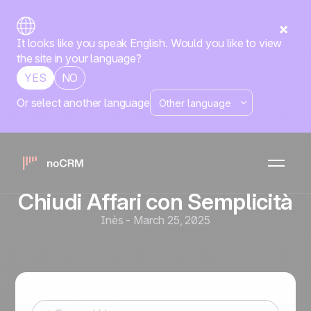
It looks like you speak English. Would you like to view
the site in your language?
YES
NO
Or select another language
Strumenti e automazioni di vendita
Vendite Facili per
Imprenditori: Gestisci
Contatti, Invia Preventivi e
Chiudi Affari con Semplicità
Inès
-
March 25, 2025