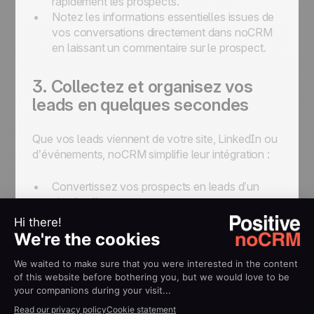
rapidement les prospects.
Notez les informations essentielles issues de
vos conversations directement dans noCRM
en laissant un commentaire sur le prospect.
3. Collectez et organisez vos
leads en quelques secondes
Que vos leads viennent de votre site, LinkedIn ou
d’événements, noCRM simplifie leur intégration :
Convertissez vos prospects en leads d’un
simple clic.
Ajoutez des leads manuellement, par email
BCC ou via scan de carte de visite.
Utilisez l’extension Lead Clipper pour
récupérer instantanément des leads depuis
n’importe quelle page web.