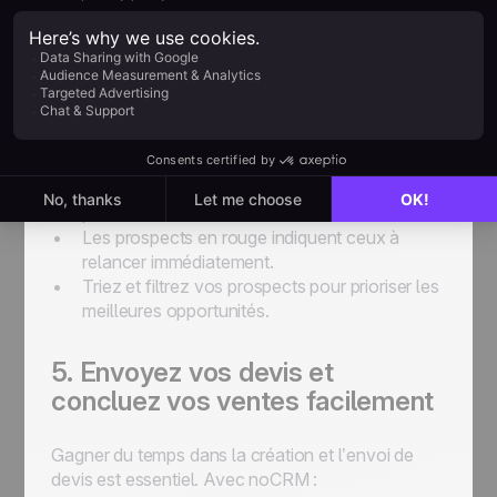
4. Gardez le contrôle avec un
pipeline visuel clair
Les auto-entrepreneurs ont besoin d’une vue
simple et intuitive pour savoir exactement où se
trouve chaque prospect. Avec noCRM :
Personnalisez votre pipeline selon votre
processus commercial.
Les prospects en rouge indiquent ceux à
relancer immédiatement.
Triez et filtrez vos prospects pour prioriser les
meilleures opportunités.
5. Envoyez vos devis et
concluez vos ventes facilement
Gagner du temps dans la création et l’envoi de
devis est essentiel. Avec noCRM :