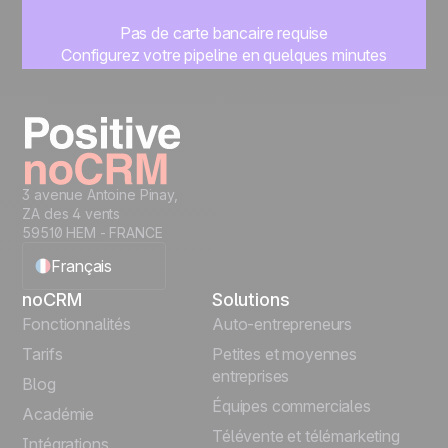
Pas de carte bancaire requise
Configurez votre pipeline en quelques minutes
Commencez à gérer vos leads instantanément
Essayer gratuitement
3 avenue Antoine Pinay,
ZA des 4 vents
59510 HEM - FRANCE
Français
noCRM
Solutions
English
Fonctionnalités
Auto-entrepreneurs
Tarifs
Petites et moyennes
Español
entreprises
Blog
Équipes commerciales
Português
Académie
Télévente et télémarketing
Intégrations