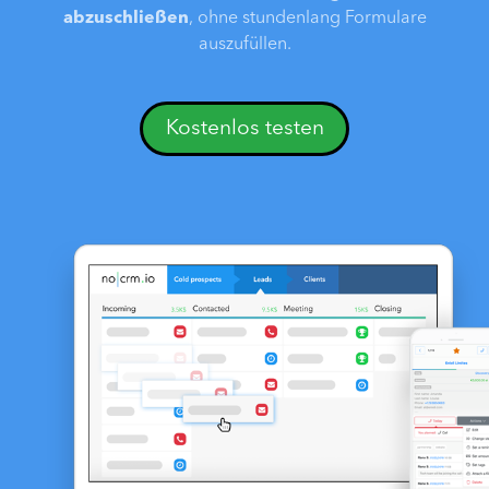
abzuschließen
, ohne stundenlang Formulare
auszufüllen.
Kostenlos testen