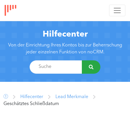
Hilfecenter
Von der Einrichtung Ihres Kontos bis zur Beherrschung
jeder einzelnen Funktion von noCRM.
Hilfecenter
Lead Merkmale
Geschätztes Schließdatum