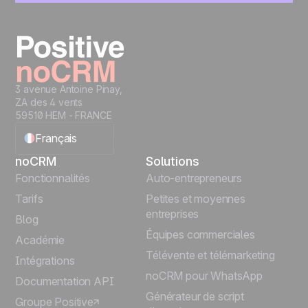
Commencez à gérer vos leads instantanément
Essayer gratuitement
3 avenue Antoine Pinay,
ZA des 4 vents
59510 HEM - FRANCE
Français
noCRM
Solutions
English
Fonctionnalités
Auto-entrepreneurs
Tarifs
Petites et moyennes
Español
entreprises
Blog
Équipes commerciales
Português
Académie
Télévente et télémarketing
Intégrations
Italiano
noCRM pour WhatsApp
Documentation API
Générateur de script
Groupe Positive
Deutsch