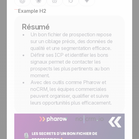
Example H2
Résumé
Un bon fichier de prospection repose
sur un ciblage précis, des données de
qualité et une segmentation efficace.
Définir ses ICP et identifier les bons
signaux permet de contacter les
prospects les plus pertinents au bon
moment.
Avec des outils comme Pharow et
noCRM, les équipes commerciales
peuvent organiser, qualifier et suivre
leurs opportunités plus efficacement.