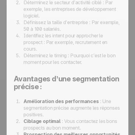
Déterminez le secteur d’activité ciblé : Par
exemple, les entreprises de développement
logiciel.
Définissez la taille d’entreprise : Par exemple,
50 à 100 salariés.
Identifiez les intent pour approcher le
prospect : Par exemple, recrutement en
cours.
Déterminez le timing : Pourquoi c’est le bon
moment pour les contacter.
Avantages d’une segmentation
précise :
Amélioration des performances
: Une
segmentation précise augmente les réponses
positives.
Ciblage optimal
: Vous contactez les bons
prospects au bon moment.
Prospection des meilleures opportunités