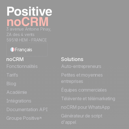
Essayer gratuitement
3 avenue Antoine Pinay,
ZA des 4 vents
59510 HEM - FRANCE
Français
noCRM
Solutions
English
Fonctionnalités
Auto-entrepreneurs
Tarifs
Petites et moyennes
Español
entreprises
Blog
Équipes commerciales
Português
Académie
Télévente et télémarketing
Intégrations
Italiano
noCRM pour WhatsApp
Documentation API
Générateur de script
Groupe Positive
Deutsch
d'appel