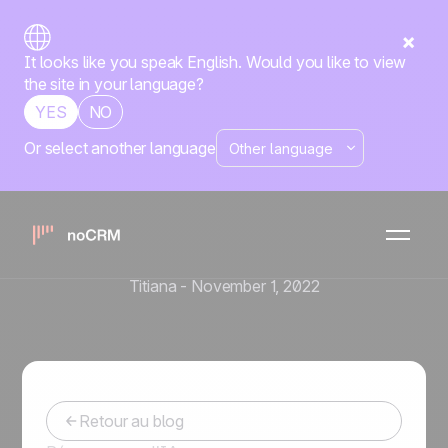
It looks like you speak English. Would you like to view
the site in your language?
YES
NO
Or select another language
Prospection commerciale
Comment réussir sa phrase
d’accroche lors d’une
prospection téléphonique ?
Titiana
-
November 1, 2022
Retour au blog