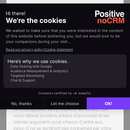
Il est aussi possible de l'adapter au type
d'entreprise prospectée. Par exemple s'il s'agit
d'une entreprise cotée, vous pouvez insister sur
vos recherches internet ou sur l'annual report :
« Après avoir lu votre rapport annuel sur
votre site Web, il semble que vous soyez sur
le point de… »
Cela montre votre réel intérêt pour leur entreprise,
tout en laissant entendre que vos
recommandations peuvent être utiles.
Ne pas préparer son appel
Si vous appelez des prospects au hasard, que
vous utilisez la même phrase d'accroche et les
mêmes arguments pour chacun d'entre eux,
ceux-ci ne se sentiront pas concernés par votre