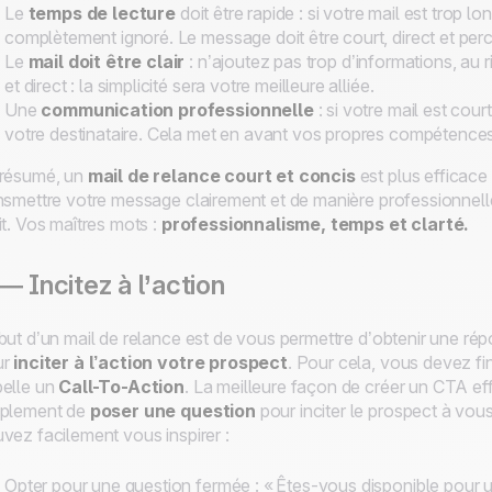
Le
temps de lecture
doit être rapide : si votre mail est trop lo
complètement ignoré. Le message doit être court, direct et perc
Le
mail doit être clair
: n’ajoutez pas trop d’informations, au 
et direct : la simplicité sera votre meilleure alliée.
Une
communication professionnelle
: si votre mail est cou
votre destinataire. Cela met en avant vos propres compétenc
résumé, un
mail de relance court et concis
est plus efficace 
nsmettre votre message clairement et de manière professionnell
it. Vos maîtres mots :
professionnalisme, temps et clarté.
— Incitez à l’action
but d’un mail de relance est de vous permettre d’obtenir une r
ur
inciter à l’action votre prospect
. Pour cela, vous devez fi
elle un
Call-To-Action
. La meilleure façon de créer un CTA ef
mplement de
poser une question
pour inciter le prospect à vo
vez facilement vous inspirer :
Opter pour une question fermée : « Êtes-vous disponible pour un