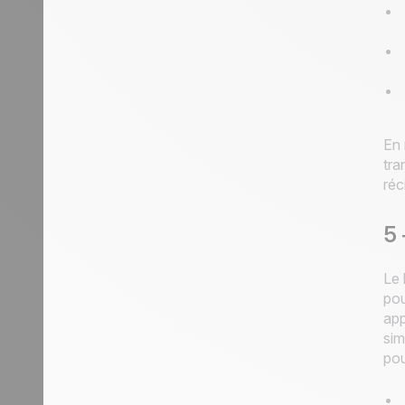
En 
tra
réc
5 
Le 
po
app
si
pou