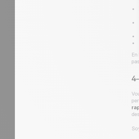
En 
pas
4—
Vou
per
ra
de
Soy