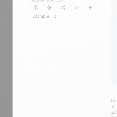
Résumer avec l’IA :
Nous contacter
Devenir partenaire
Example H2
Les
att
pas