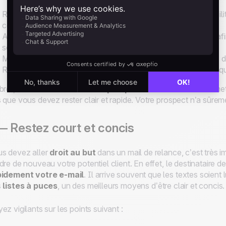
Rappelez
les besoins de votre prospect
: manque de visibili
communication commerciale, etc.
Apporter un ou deux
témoignages de vos clients
actuels afi
sociaux, etc.).
Mettez en avant les
résultats positifs de votre offre
avec de
Rappelez les
caractéristiques uniques de votre service
qu
bref, la
relance d’un mail de prospection
doit continuer à m
 que vous devez rester clair et rapide. Votre prospect n’a sûreme
 Restez court et concis
s devez aller
droit au but
dans un mail de relance, c’est très i
dre de nouveau votre potentiel client. En effet, le destinataire d
pidement votre e-mail
. Il arrive souvent que les textes soient 
s
listes à puces
, un des meilleurs moyens d’être clair et concis
ez vigilants sur les points suivant :