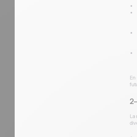
En 
fut
2—
La
div