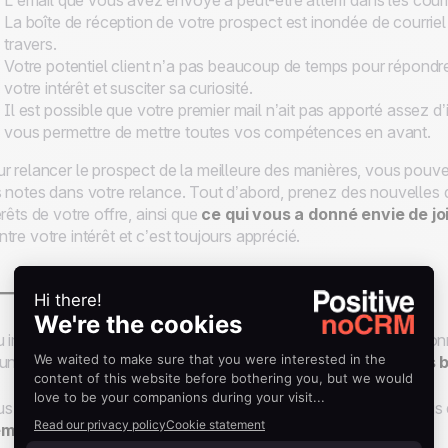
L’email que vous avez envoyé a peut-être atterri dans les courr
La boîte de réception de votre prospect est inondée de courrie
travers.
Votre potentiel client n’a pas beaucoup de temps pour répondre
votre intérêt et susciter sa curiosité.
Il est possible que votre premier mail n’ait pas apporté assez d
vous permettre de mettre toutes vos compétences en avant.
r relancer le prospect de la meilleure des manières, vous pouvez
 notes dans votre relance. Tout d’abord, prenez des nouvelles 
érêts de votre offre, ainsi que
ce qui vous a donné envie de jo
tre votre intérêt et c’est toujours apprécié.
 Rappelez les avantages de votre offre
 importe votre secteur d’activité, vous êtes formé et professio
un prospect que vous devez
rappeler les avantages et les 
s pouvez alors faire un rappel rapide de ce que vous aviez mis 
éments positifs
.