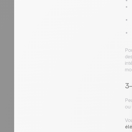
Pou
des
int
mon
3—
Peu
ou 
Vou
él