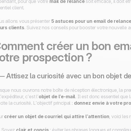
endant, pour que votre
mail de relance
soit efficace, il doit êt
entiel client.
s allons vous présenter
5 astuces pour un email de relance
urs clients
. Suivez nos conseils pour booster votre nouvelle ac
omment créer un bon emai
otre prospection ?
— Attisez la curiosité avec un bon objet de
sque nous ouvrons notre boîte de réception électronique, la pr
l’expéditeur, c’est l’
objet de l’e-mail
. Il est donc essentiel que 
cite la curiosité. L’objectif principal :
donnez envie à votre pr
ur
créer un objet de courriel qui attire l’attention
, voici le
Soyez
clair et concis
: éviter les phrases longues et compliq