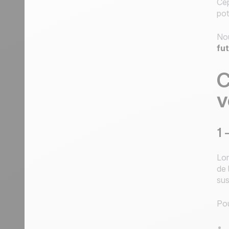
Cep
pot
Nou
fut
C
v
1 
Lor
de 
sus
Po