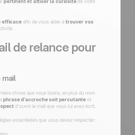
re
pertinent et attiser la curiosité
de votre
 efficace
afin de vous aider à
trouver vos
tivité.
l de relance pour
 mail
emière chose que nous lisons, en plus du nom
la
phrase d’accroche soit percutante
et
ospect
d’ouvrir le mail que vous lui avez écrit.
s règles essentielles que vous devez respecter :
uées.