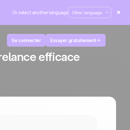
Or select another language
Se connecter
Essayer gratuitement
relance efficace
M
Télévente et Télémarketing
éduisez
User
Suivez chaque appel, priorisez les bons
nte.
leads, ne perdez jamais le fil.
La plateforme CRM et d'automatisation
Positive
marketing
aine
fait
l’actu
ergé