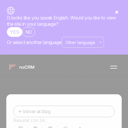
It looks like you speak English. Would you like to view
the site in your language?
YES
NO
Or select another language
Cierre de ventas
Prospección
Tips para ser el mejor
agente inmobiliario
Yanina
-
March 19, 2024
Volver al blog
Resumir con IA: