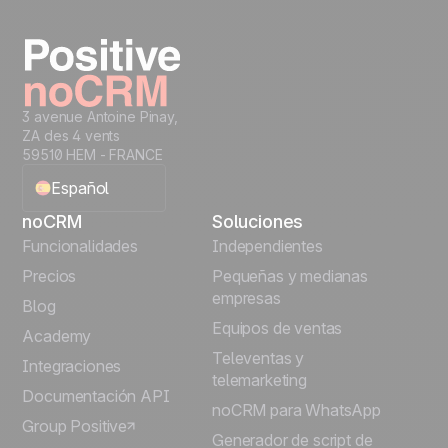
Prueba gratis
3 avenue Antoine Pinay,
ZA des 4 vents
59510 HEM - FRANCE
Español
noCRM
Soluciones
English
Funcionalidades
Independientes
Precios
Pequeñas y medianas
Français
empresas
Blog
Equipos de ventas
Português
Academy
Televentas y
Integraciones
telemarketing
Italiano
Documentación API
noCRM para WhatsApp
Group Positive
Deutsch
Generador de script de