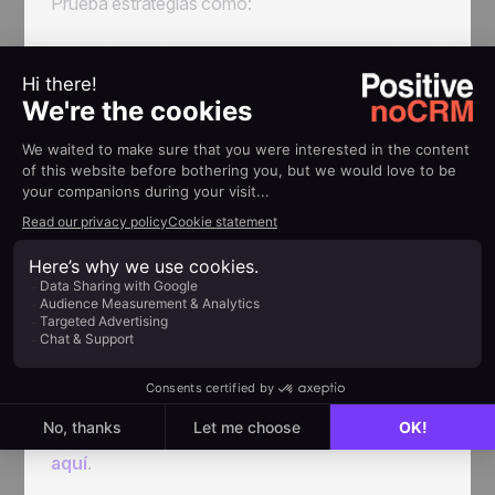
Prueba estrategias como:
Boletines personalizados por email
Publicaciones útiles en
redes sociales
Mensajes uno a uno por
LinkedIn o
WhatsApp
La constancia es clave: el seguimiento no debe
ser un esfuerzo aislado.
Las herramientas digitales son excelentes
para automatizar el proceso y asegurarte de
no perderte ningún contacto.
noCRM, por
ejemplo, es un programa fácil e intuitivo que se
integra con cualquier otro software que ya uses y
te ayuda a mantenerte enfocado, sin importar
cuántos clientes potenciales tengas en tu lista. Si
quieres conocer más sobre cómo noCRM pueda
ayudarte a alcanzar tus metas de ventas,
haz clic
aquí
.