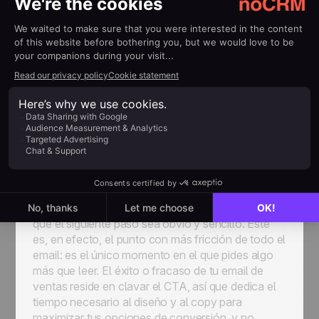
ventas breve y fácil de leer.
Llamada a la acción (CTA)
Tu email de ventas debe terminar con una llamada
a la acción clara y convincente. La forma que
adopte el CTA depende de lo que estés
ofreciendo: agendar una llamada, comprar un
producto, registrarse para una demo, suscribirse a
una lista, visitar una landing page o simplemente
responder al correo.
Sea cual sea la acción que buscas, asegúrate de
que el siguiente paso sea obvio y sencillo. Este
es, en efecto, el punto con más fricción de todo el
email: es el único momento en el que pides algo
más que leer. El éxito o fracaso de tu email de
ventas reside en clavar el CTA, así que dedica el
tiempo necesario al diseño y al copy para
maximizar tus opciones de conversión, y no