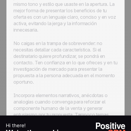
mismo tono y estilo que usaste en la apertura. La
mejor forma de presentar los beneficios de tu
oferta es con un lenguaje claro, conciso y en voz
activa, evitando la jerga y la información
innecesaria.
No caigas en la trampa de sobrevender: no
necesitas detallar cada característica. Si el
destinatario quiere profundizar, se pondrá en
contacto. Ten confianza en lo que ofreces y en tu
investigación de mercado para presentar la
propuesta a la persona adecuada en el momento
oportuno.
Incorpora elementos narrativos, anécdotas o
analogías cuando convenga para reforzar el
componente humano de la venta y generar
entusiasmo por tu propuesta. Tampoco temas
usar viñetas o párrafos cortos para mejorar la
legibilidad: nadie se queja de recibir un email de