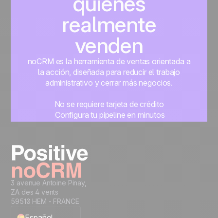
quienes
realmente
venden
noCRM es la herramienta de ventas orientada a
la acción, diseñada para reducir el trabajo
administrativo y cerrar más negocios.
No se requiere tarjeta de crédito
Configura tu pipeline en minutos
Empieza a gestionar leads al instante
Prueba gratis
3 avenue Antoine Pinay,
ZA des 4 vents
59510 HEM - FRANCE
Español