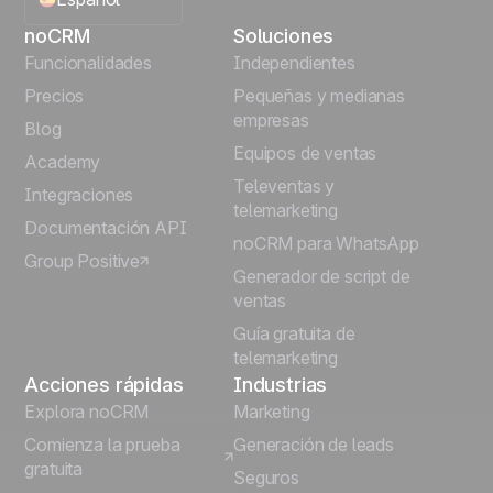
noCRM
Soluciones
English
Funcionalidades
Independientes
Precios
Pequeñas y medianas
Français
empresas
Blog
Equipos de ventas
Português
Academy
Televentas y
Integraciones
telemarketing
Italiano
Documentación API
noCRM para WhatsApp
Group Positive
Deutsch
Generador de script de
ventas
Guía gratuita de
telemarketing
Acciones rápidas
Industrias
Explora noCRM
Marketing
Comienza la prueba
Generación de leads
gratuita
Seguros