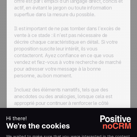
offre est par l’emploi d’un langage direct, concis et
actif, en évitant le jargon ou toute information
superflue dans la mesure du possible.
Il est important de ne pas tomber dans l’excès de
vente à ce stade : il n’est pas nécessaire de
décrire chaque caractéristique en détail. Si votre
proposition suscite leur intérêt, ils vous
contacteront. Ayez confiance en ce que vous
vendez et fiez-vous à votre recherche de marché
pour adresser votre message à la bonne
personne, au bon moment.
Incluez des éléments narratifs, tels que des
anecdotes ou des analogies, lorsque cela est
approprié pour continuer à renforcer le côté
humain de la vente et stimuler l’enthousiasme
pour votre proposition. N’hésitez pas à utiliser des
listes à puces ou de courts paragraphes pour
améliorer la lisibilité à ce stade — personne ne
s’est jamais plaint qu’un e-mail de vente était trop