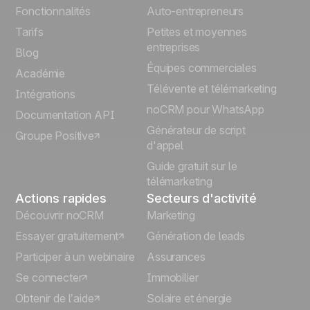
English
Fonctionnalités
Auto-entrepreneurs
Tarifs
Petites et moyennes
Español
entreprises
Blog
Équipes commerciales
Português
Académie
Télévente et télémarketing
Intégrations
Italiano
noCRM pour WhatsApp
Documentation API
Générateur de script
Groupe Positive
Deutsch
d'appel
Guide gratuit sur le
télémarketing
Actions rapides
Secteurs d'activité
Découvrir noCRM
Marketing
Essayer gratuitement
Génération de leads
Participer à un webinaire
Assurances
Se connecter
Immobilier
Obtenir de l’aide
Solaire et énergie