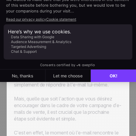
court ou trop facile à lire.
Call To Action (CTA)
Votre e-mail de vente devrait se conclure par un
appel à l’action clair et persuasif. La forme que
prend cet appel à l’action dépend de ce que vous
proposez. Il peut s’agir de planifier un appel,
d’acheter un produit, de s’inscrire à une
démonstration, de s’abonner à une liste de
diffusion, de visiter une page de renvoi ou même,
simplement de répondre à l’e-mail lui-même.
Mais, quelle que soit l’action que vous désirez
encourager dans le cadre de votre campagne d’e-
mails de vente, il est crucial que la prochaine
étape soit évidente et simple.
C’est en effet, le moment où l’e-mail rencontre le