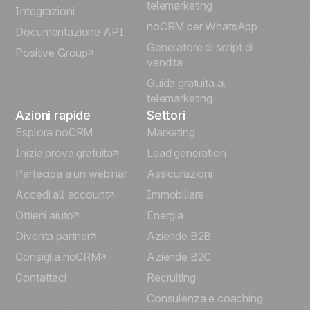
telemarketing
Integrazioni
Português
noCRM per WhatsApp
Documentazione API
Generatore di script di
Positive Group
Deutsch
vendita
Guida gratuita al
telemarketing
Azioni rapide
Settori
Esplora noCRM
Marketing
Inizia prova gratuita
Lead generation
Partecipa a un webinar
Assicurazioni
Accedi all'account
Immobiliare
Ottieni aiuto
Energia
Diventa partner
Aziende B2B
Consiglia noCRM
Aziende B2C
Contattaci
Recruiting
Consulenza e coaching