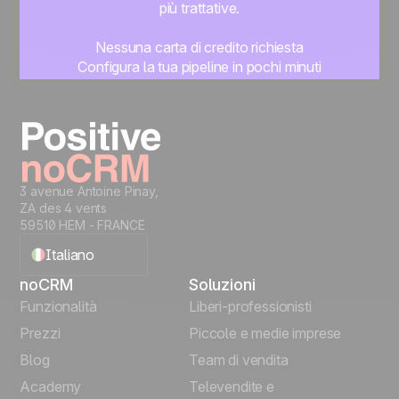
più trattative.
Nessuna carta di credito richiesta
Configura la tua pipeline in pochi minuti
Inizia subito a gestire i lead
Prova gratis
3 avenue Antoine Pinay,
ZA des 4 vents
59510 HEM - FRANCE
Italiano
noCRM
Soluzioni
English
Funzionalità
Liberi-professionisti
Prezzi
Piccole e medie imprese
Français
Blog
Team di vendita
Español
Academy
Televendite e