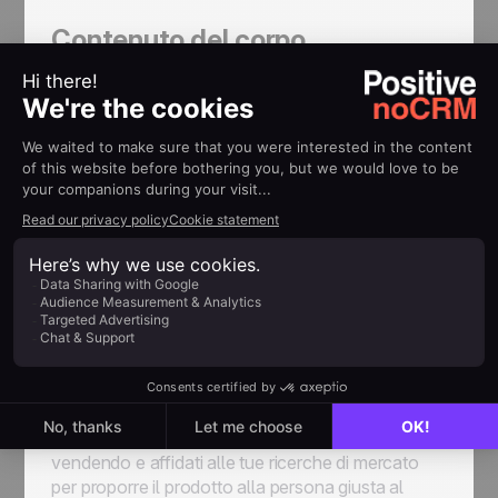
Contenuto del corpo
È qui che dovrebbe entrare in gioco la parte più
importante del tuo messaggio di vendita. Il corpo
dell'email deve mantenere la promessa fatta
nell'oggetto, mantenendo lo stesso tono e lo
stesso stile generale utilizzato nella riga di
apertura. Il modo migliore per presentare i
vantaggi della tua offerta è un linguaggio chiaro,
conciso e attivo, evitando il più possibile il gergo o
le informazioni superflue.
A questo punto non cadere nella trappola di
cercare di vendere troppo: non c'è bisogno di
parlare di ogni singola caratteristica. Se sono
interessati a saperne di più, si metteranno in
contatto con te. Sii sicuro di ciò che stai
vendendo e affidati alle tue ricerche di mercato
per proporre il prodotto alla persona giusta al