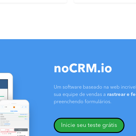
noCRM.io
Um software baseado na web incrivel
sua equipe de vendas a
rastrear e f
preenchendo formulários.
Inicie seu teste grátis