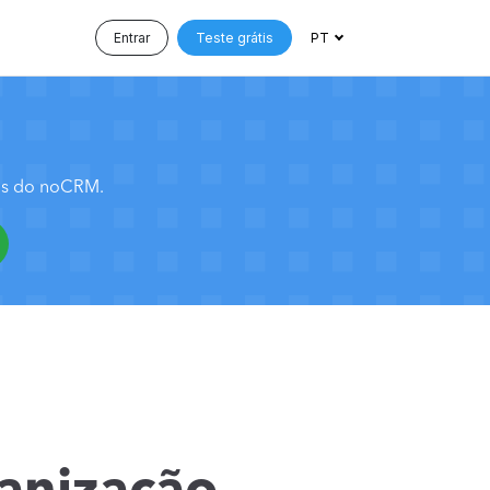
Entrar
Teste grátis
PT
sos do noCRM.