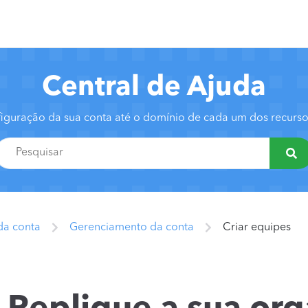
Central de Ajuda
iguração da sua conta até o domínio de cada um dos recur
da conta
Gerenciamento da conta
Criar equipes