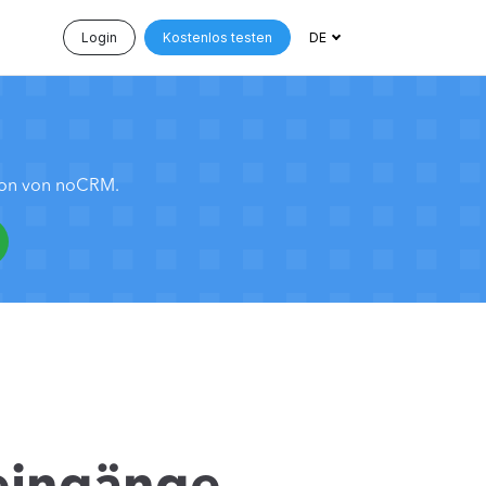
Login
Kostenlos testen
DE
tion von noCRM.