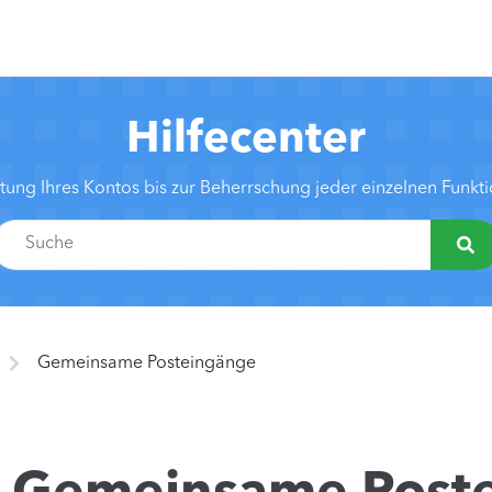
Hilfecenter
htung Ihres Kontos bis zur Beherrschung jeder einzelnen Funk
Gemeinsame Posteingänge