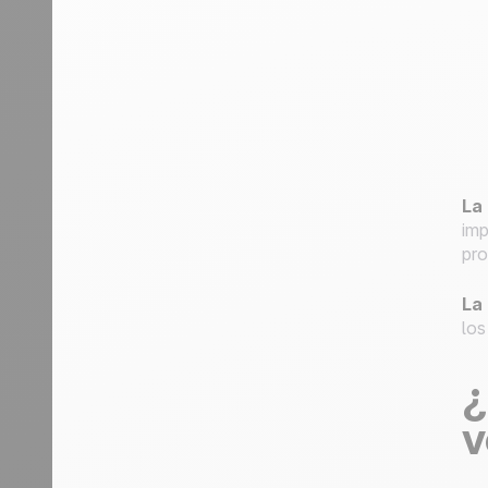
La
imp
pro
La
los
¿
v