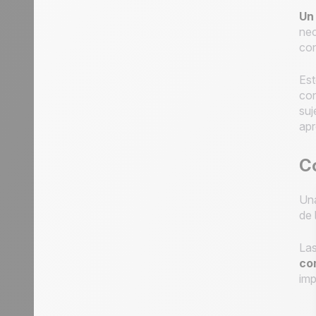
Un
nec
con
Est
con
suj
apr
C
Una
de 
Las
co
imp