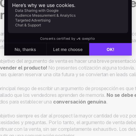
Qué es un discurso de v
rospección telefónica?
argumento de ventas de
prospección telefónica
es un hilo c
versación con los
prospects
. Es una herramienta importante p
fianza y, por lo tanto, aumentar la eficiencia.
objetivo del argumento de venta es hacer una breve presentació
 vender el producto!
No presentes cotización alguna todavía.
mas quieran reservar una cita futura y se conviertan en
leads
cal
principal riesgo de escribir un argumento de prospección es qu
allado que los vendedores aprenden de memoria.
No se debe 
ios para establecer una
conversación genuina
.
objetivo siempre es dar al
prospect
la mayor cantidad de voz po
esidades y preguntas. Por lo tanto, el argumento de venta debe
tinuar con la venta, sin ser completamente exhaustivo. Los det
cutir en una conversación posterior.