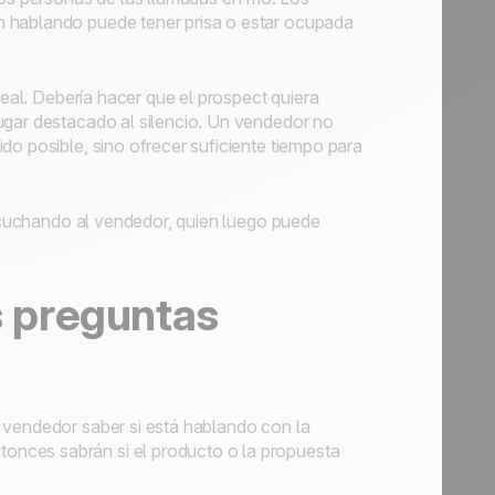
n hablando puede tener prisa o estar ocupada
real. Debería hacer que el
prospect
quiera
ugar destacado al silencio. Un vendedor no
do posible, sino ofrecer suficiente tiempo para
cuchando al vendedor, quien luego puede
as preguntas
 vendedor saber si está hablando con la
onces sabrán si el producto o la propuesta