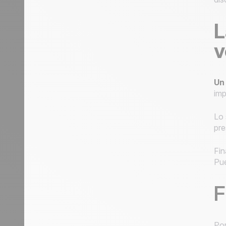
L
v
Un
imp
Lo 
pre
Fin
Pue
F
Por