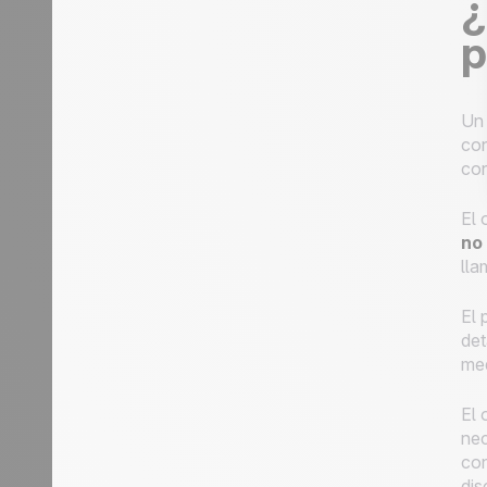
¿
p
Un 
con
con
El 
no
lla
El 
det
med
El 
nec
con
dis