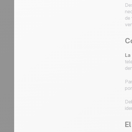
Des
nec
de 
ven
C
La
tel
den
Par
por
De
ide
El