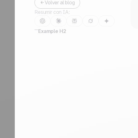
Volver al blog
Contáctanos
Resumir con IA:
Hazte partner
Example H2