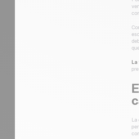
ven
con
Com
esc
deb
que
La
pre
E
c
La 
per
com