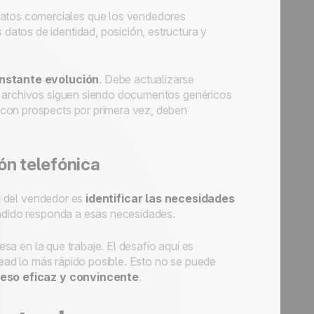
atos comerciales que los vendedores
 datos de identidad, posición, estructura y
nstante evolución
. Debe actualizarse
s archivos siguen siendo documentos genéricos
n con
prospects
por primera vez, deben
n telefónica
ad del vendedor es
identificar las necesidades
endido responda a esas necesidades.
esa en la que trabaje. El desafío aquí es
lead
lo más rápido posible. Esto no se puede
eso eficaz y convincente
.