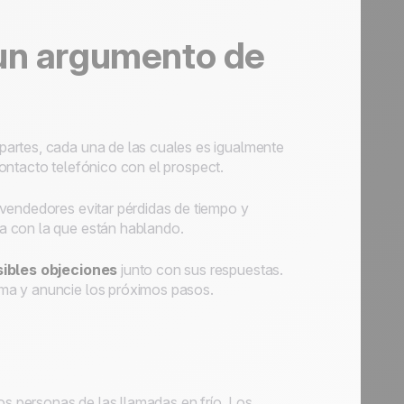
 un argumento de
s partes, cada una de las cuales es igualmente
contacto telefónico con el
prospect
.
 vendedores evitar pérdidas de tiempo y
a con la que están hablando.
ibles objeciones
junto con sus respuestas.
ma y anuncie los próximos pasos.
dos personas de las llamadas en frío. Los