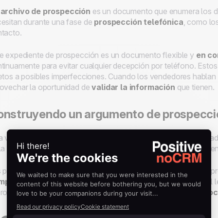
 archivo de prospección
es un documento que enumera los d
esitan durante una fase de
prospección telefónica
, como los
tacto.
e expediente de prospección es un documento flexible y
en co
tinuamente para evitar cualquier decepción por teléfono. Esto
etos a posibles imperfecciones. Cuando los vendedores habla
ovechar la oportunidad de
validar la información
que tienen.
onstruyendo un argumento de prospecció
 vez identificado el
target
y validada la información, la priorid
la persona con la que habla, para que el producto o servicio v
 preguntas deben adaptarse de acuerdo al
prospect
y a la empr
mprender las necesidades
, los intereses y las preguntas del
rovisar: preparar un argumento de prospección permite un
proc