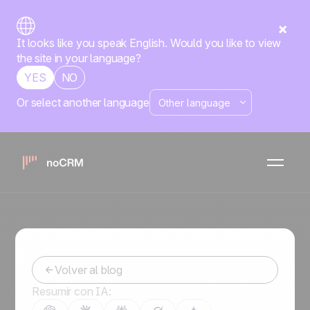
It looks like you speak English. Would you like to view
the site in your language?
YES
NO
Or select another language
Prospección
Las mejores frases para
vender en llamadas en frío
Yanina
-
January 31, 2023
Volver al blog
Resumir con IA: