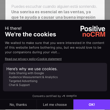
Puedes escuchar cuando alguien está sonriendo.
Una sonrisa es esencial en las ventas, ya
que te ayuda a causar una buena impresión
en los leads.
Como dice un antiguo proverbio
chino: “El hombre que no sabe sonreír, no debe
abrir una tienda”.
Sonreír muestra la perspectiva de que estás
relajado. Como la sonrisa es contagiosa, el lead
también estará relajado y más abierto al diálogo.
Frases para vender
:
errores a evitar
Tener una frase de ventas
egocéntrica