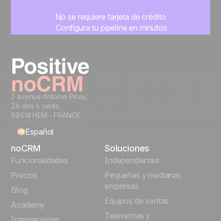
No se requiere tarjeta de crédito
Configura tu pipeline en minutos
Empieza a gestionar leads al instante
Prueba gratis
3 avenue Antoine Pinay,
ZA des 4 vents
59510 HEM - FRANCE
Español
noCRM
Soluciones
English
Funcionalidades
Independientes
Precios
Pequeñas y medianas
Français
empresas
Blog
Equipos de ventas
Português
Academy
Televentas y
Integraciones