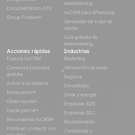
telemarketing
Italiano
Documentación API
noCRM para WhatsApp
Group Positive
Deutsch
Generador de script de
ventas
Guía gratuita de
telemarketing
Acciones rápidas
Industrias
Explora noCRM
Marketing
Comienza la prueba
Generación de leads
gratuita
Seguros
Asiste a un webinar
Inmobiliario
Inicia sesión
Solar y energía
Obtén ayuda
Empresas B2B
Hazte partner
Empresas B2C
Recomienda noCRM
Reclutamiento
Pónte en contacto con
Consultoría y