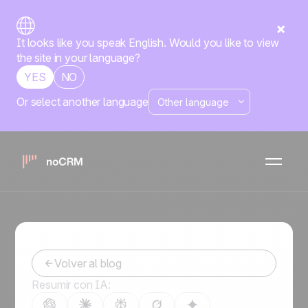
It looks like you speak English. Would you like to view
the site in your language?
YES
NO
Or select another language
Técnica de prospección de
ventas 101: optimiza tu
acercamiento
-
March 2, 2021
Volver al blog
Resumir con IA: