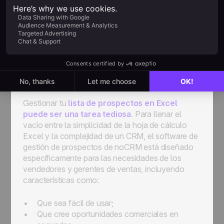
Siempre es una ventaja que la lista de
prospección también incluya información que
permita al equipo de ventas priorizar sus
actividades concentrándose en los leads con más
probabilidades de comprar.
noCRM vs Excel
Gestionar tu
lista de prospectos en Excel
puede ser una tarea tediosa
. Para llenar el
vacío entre la simplicidad de la hoja de cálculo
Excel y la complejidad de un CRM, el software de
gestión de prospectos de noCRM está diseñado
específicamente para las necesidades de los
vendedores y gerentes de ventas, incluyendo
características como:
Que sea fácil de usar;
Que cree oportunidades comerciales en