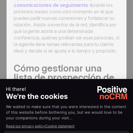
comunicaciones de seguimiento
durante los
próximos meses como otro momento en el que
puedes pedir nuevas conexiones y fortalecer su
relación. Asiste a eventos de la red, identifica por
qué la gente asiste a una determinada
conferencia, quiénes podrían ser esas personas, si
la agenda tiene temas relevantes para tu cliente
ideal y decide si se ajusta a tu tiempo y propósito.
Cómo gestionar una
lista de prospección de
ventas
Una
lista de prospección
debe proporcionar a
los comerciales toda la información básica sobre
la empresa y los contactos que necesitarán para
planificar sus actividades de prospección.