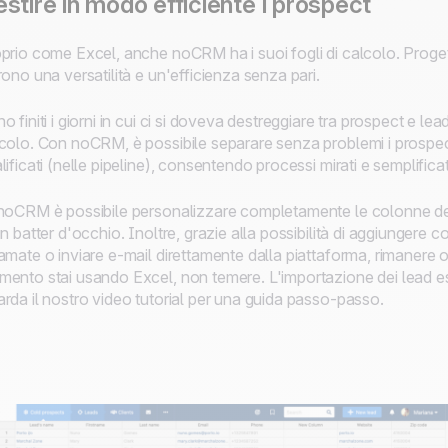
stire in modo efficiente i prospect
prio come Excel, anche noCRM ha i suoi fogli di calcolo. Progetta
rono una versatilità e un'efficienza senza pari.
o finiti i giorni in cui ci si doveva destreggiare tra prospect e lead
colo. Con noCRM, è possibile separare senza problemi i prospec
lificati (nelle pipeline), consentendo processi mirati e semplificat
noCRM è possibile personalizzare completamente le colonne delle
un batter d'occhio. Inoltre, grazie alla possibilità di aggiungere c
amate o inviare e-mail direttamente dalla piattaforma, rimanere or
ento stai usando Excel, non temere. L'importazione dei lead e
rda il nostro video tutorial per una guida passo-passo.