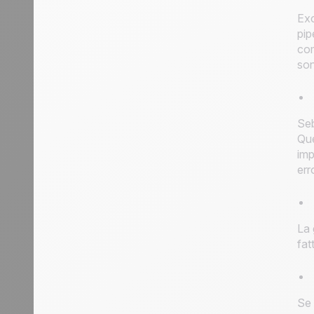
Exc
pip
com
son
Seb
Que
imp
err
La 
fat
Se 