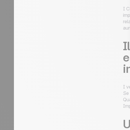
I C
imp
rel
aum
I
e
i
I v
Se 
Qua
Imp
U