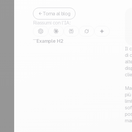
Contattaci
Diventa partner
Torna al blog
Riassumi con l’IA:
Example H2
Il 
di 
alt
dis
cli
Man
più
lim
sof
pos
man