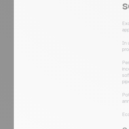
s
Exc
app
In 
pro
Per
inc
sof
pip
Pot
ann
Ecc