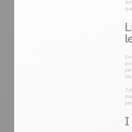
Arr
qui
L
l
Exc
pic
per
fac
Tut
man
per
I