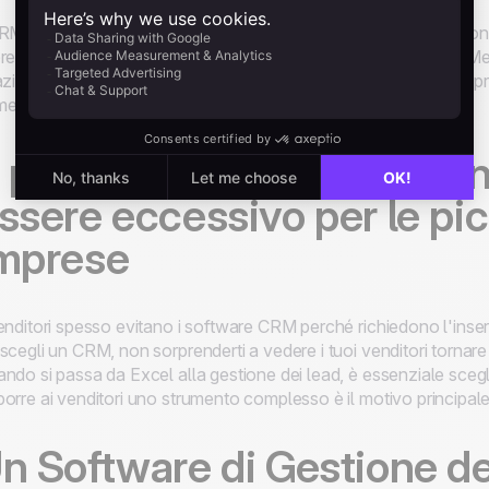
RM sono soluzioni avanzate e all-in-one, ideali per aziende con mo
rese hanno bisogno di una via di mezzo tra Excel e un CRM. Me
azioni con i clienti, una piccola impresa dovrebbe concentrarsi pri
entare i ricavi e crescere.
l passaggio a un CRM sta
ssere eccessivo per le pi
mprese
enditori spesso evitano i software CRM perché richiedono l'inserim
scegli un CRM, non sorprenderti a vedere i tuoi venditori tornar
ndo si passa da Excel alla gestione dei lead, è essenziale scegli
orre ai venditori uno strumento complesso è il motivo principale
n Software di Gestione de