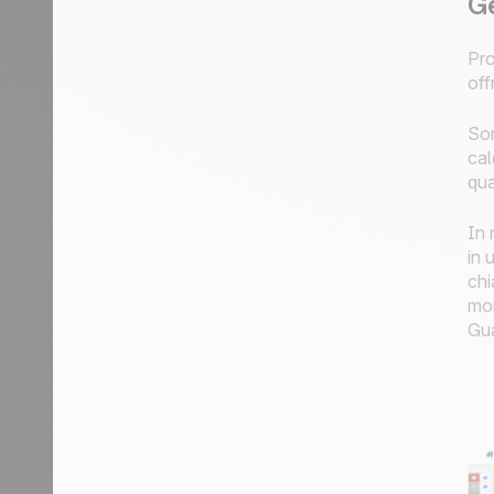
Ge
Pro
off
Son
cal
qua
In 
in 
chi
mom
Gua