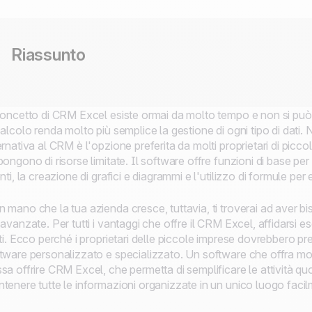
Riassunto
concetto di CRM Excel esiste ormai da molto tempo e non si può
calcolo renda molto più semplice la gestione di ogni tipo di dati.
ernativa al CRM è l'opzione preferita da molti proprietari di pic
pongono di risorse limitate. Il software offre funzioni di base per 
enti, la creazione di grafici e diagrammi e l'utilizzo di formule per 
 mano che la tua azienda cresce, tuttavia, ti troverai ad aver biso
 avanzate. Per tutti i vantaggi che offre il CRM Excel, affidarsi 
iti. Ecco perché i proprietari delle piccole imprese dovrebbero p
tware personalizzato e specializzato. Un software che offra molt
sa offrire CRM Excel, che permetta di semplificare le attività qu
tenere tutte le informazioni organizzate in un unico luogo facil