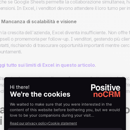
he se Google Sheets permette la collaborazione simultanea, ha fu
ensioni. In Excel, i venditori devono attendere il loro turno per i
Mancanza di scalabilità e visione
 la crescita dell'azienda, Excel diventa insufficiente. Non offre
upsell o promemoria per follow-up. I venditori, gestendo più clien
tatti, rischiando di trascurare opportunità importanti mentre ce
untamenti.
gi tutto sui limiti di Excel in questo articolo
.
te aziende commettono l'errore di passare direttamente da Exc
agement (CRM). Anche se i CRM possono gestire i lead e offrir
cificamente progettati per le esigenze dei venditori, proprio co
assare al CRM è un po’ c
i imparare a camminare.