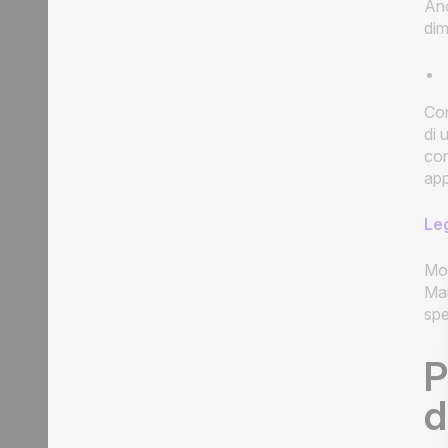
Anc
dim
Con
di 
con
app
Leg
Mol
Man
spe
P
d