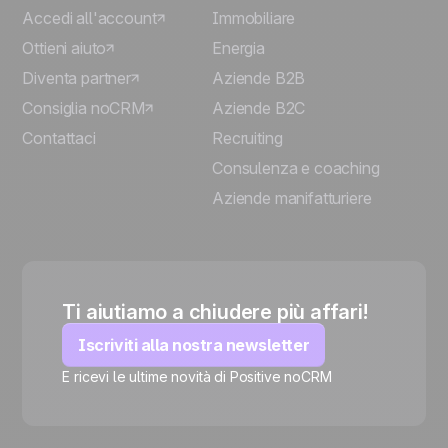
Accedi all'account
Immobiliare
Ottieni aiuto
Energia
Diventa partner
Aziende B2B
Consiglia noCRM
Aziende B2C
Contattaci
Recruiting
Consulenza e coaching
Aziende manifatturiere
Ti aiutiamo a chiudere più affari!
Iscriviti alla nostra newsletter
E ricevi le ultime novità di Positive noCRM
🍪