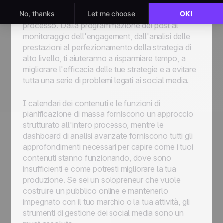
attiva e coinvolgente su diverse piattaforme di
social media e semplificano ogni aspetto del
processo. Dalla programmazione dei post al
monitoraggio dell'engagement, dall'analisi delle
prestazioni al perfezionamento della strategia di
alto livello, ti aiuteranno a risparmiare tempo, a
migliorare l'efficacia delle tue strategie e a evitare
tutta una serie di problemi legati ai social media.
I calendari dei contenuti e le funzioni di
pianificazione di massa forniscono un approccio
strutturato all'intero processo, mentre le
dashboard di analisi avanzate forniscono tutti gli
approfondimenti necessari per capire come i tuoi
contenuti stanno funzionando, dove sono
insufficienti e come potresti migliorare la tua
produzione. Se sei un solopreneur che vuole
costruire un pubblico online e mantenerlo
impegnato con il tuo marchio o la tua attività, gli
strumenti di gestione dei social media sono un