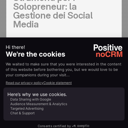
Solopreneur: la
Gestione dei Social
Media
Prova a gestire un'attività di successo nel 2024
senza prendere sul serio i social media. Potrebbe
sembrare un po' opprimente, soprattutto se si è un
solopreneur.
Cercare di tenere traccia di tutti i canali, gli
account, le password, i programmi di
pubblicazione, il pubblico e i contenuti può
sembrare un'impresa titanica. Per fortuna, gli
strumenti di gestione dei social media sono qui per
aiutare.
Questi strumenti sono preziosi per gli solopreneur
che desiderano mantenere una presenza online