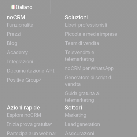
Italiano
noCRM
Soluzioni
English
Funzionalità
Liberi-professionisti
Prezzi
Piccole e medie imprese
Français
Blog
Team di vendita
Español
Academy
Televendite e
telemarketing
Integrazioni
Português
noCRM per WhatsApp
Documentazione API
Generatore di script di
Positive Group
Deutsch
vendita
Guida gratuita al
telemarketing
Azioni rapide
Settori
Esplora noCRM
Marketing
Inizia prova gratuita
Lead generation
Partecipa a un webinar
Assicurazioni