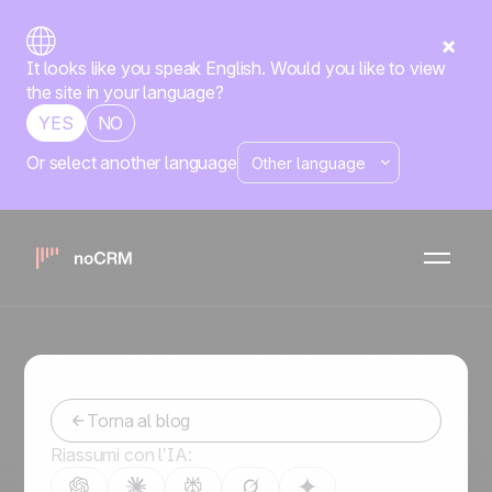
It looks like you speak English. Would you like to view
the site in your language?
YES
NO
Or select another language
Solopreneur: Soluzioni
digitali essenziali per i
titolari di imprese individuali
-
April 2, 2024
Torna al blog
Riassumi con l’IA: