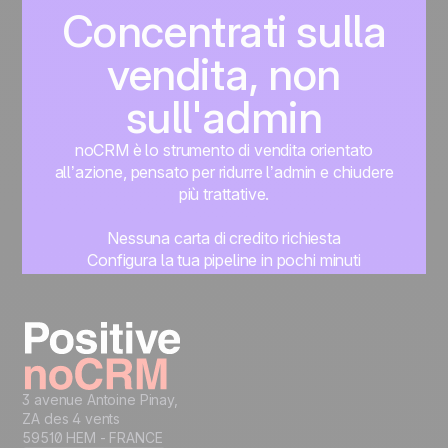
Concentrati sulla
vendita, non
sull'admin
noCRM è lo strumento di vendita orientato
all’azione, pensato per ridurre l’admin e chiudere
più trattative.
Nessuna carta di credito richiesta
Configura la tua pipeline in pochi minuti
Inizia subito a gestire i lead
Prova gratis
3 avenue Antoine Pinay,
ZA des 4 vents
59510 HEM - FRANCE