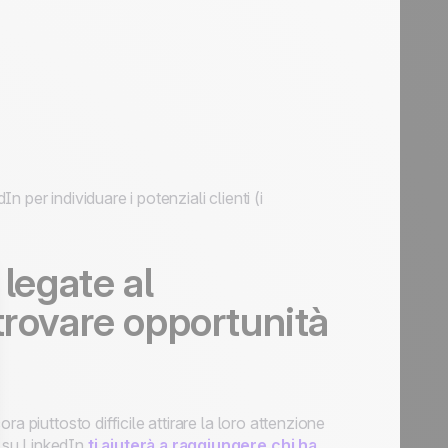
per individuare i potenziali clienti (i
 legate al
trovare opportunità
a piuttosto difficile attirare la loro attenzione
su LinkedIn
ti aiuterà a raggiungere chi ha