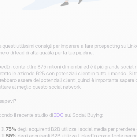
 questi utilissimi consigli per imparare a fare prospecting su Li
ero di lead di alta qualità per la tua pipeline.
kedIn conta oltre 875 milioni di membri ed è il più grande social
tatto le aziende B2B con potenziali clienti in tutto il mondo. Si 
rebbero essere dei potenziali clienti, quindi è importante sapere
uttare al meglio questo social network.
sapevi?
ondo il recente studio di
IDC
sul Social Buying:
Il
75%
degli acquirenti B2B utilizza i social media per prendere 
Il
50%
degli acquirenti B2B utilizza LinkedIn come fonte per pr