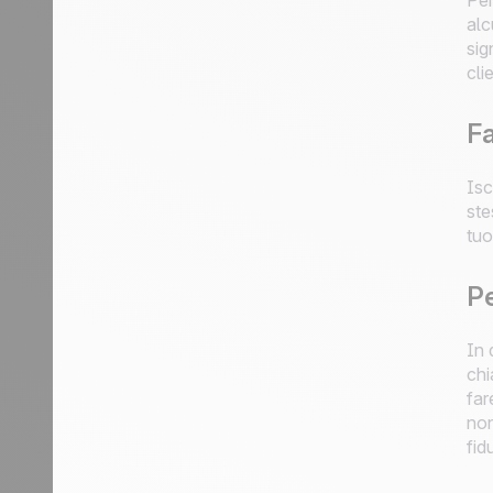
Per
alc
sig
clie
Fa
Isc
ste
tuo
Pe
In 
chi
far
non
fid