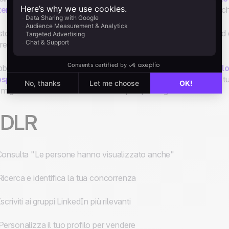
tere decisionale
e ti eviterà il fastidio di avere a che fare con 
stono molti strumenti e soluzioni per aiutarti nel prospecting. A
creare degli elenchi e salvare dei profili target.
bene questi strumenti e soluzioni rendano ovviamente
più velo
ospecting
, per prima cosa devi sapere come usare LinkedIn a t
 migliorare i tuoi risultati in termini di prospecting.
TDLR
Consulta "Le persone hanno visualizzato anche"
Ricerca e identifica la tua concorrenza
Iscriviti ai gruppi LinkedIn più rilevanti
Personalizza il tuo profilo per vendere