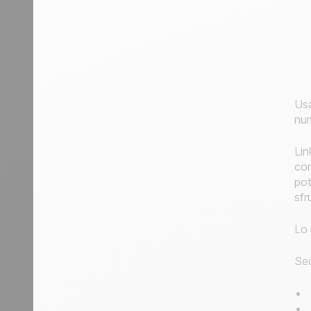
Usa
num
Lin
con
pot
sfr
Lo 
Sec