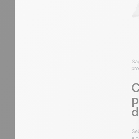
Sap
pro
C
p
d
Seb
e c