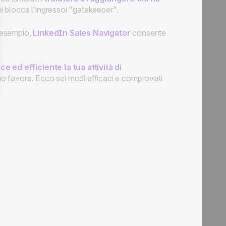
chi blocca l’ingressoi "gatekeeper".
d esempio,
LinkedIn Sales Navigator
consente
ce ed efficiente la tua attività di
uo favore. Ecco sei modi efficaci e comprovati