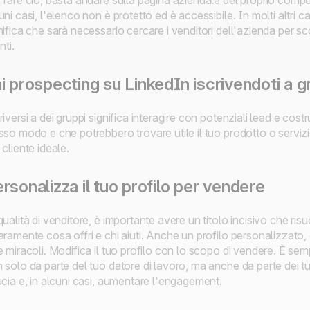
 fare ciò, basta andare sulla pagina aziendale del proprio compet
uni casi, l'elenco non è protetto ed è accessibile. In molti altri ca
nifica che sarà necessario cercare i venditori dell'azienda per sc
nti.
i prospecting su LinkedIn iscrivendoti a gr
riversi a dei gruppi significa interagire con potenziali lead e cos
sso modo e che potrebbero trovare utile il tuo prodotto o serviz
 cliente ideale.
rsonalizza il tuo profilo per vendere
qualità di venditore, è importante avere un titolo incisivo che ri
aramente cosa offri e chi aiuti. Anche un profilo personalizzato
e miracoli. Modifica il tuo profilo con lo scopo di vendere. È s
 solo da parte del tuo datore di lavoro, ma anche da parte dei tuo
ucia e, in alcuni casi, aumentare l'engagement.