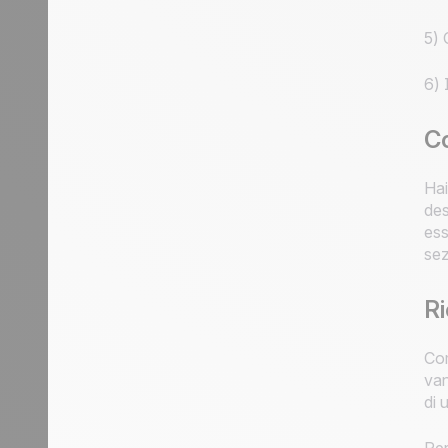
5) 
6) 
Co
Hai
des
ess
sez
Ri
Com
van
di 