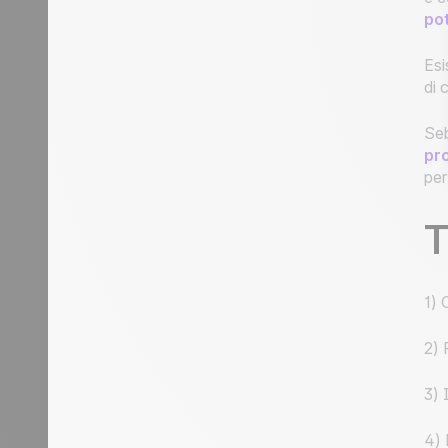
po
Esi
di 
Seb
pr
per
1) 
2) 
3) 
4) 