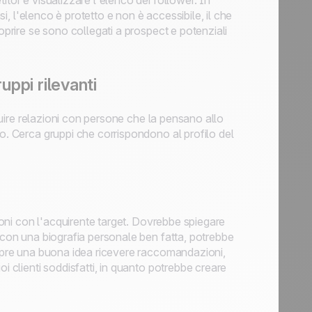
itor e visualizzare l'elenco dei follower. In
si, l'elenco è protetto e non è accessibile, il che
oprire se sono collegati a prospect e potenziali
uppi rilevanti
truire relazioni con persone che la pensano allo
io. Cerca gruppi che corrispondono al profilo del
suoni con l'acquirente target. Dovrebbe spiegare
, con una biografia personale ben fatta, potrebbe
empre una buona idea ricevere raccomandazioni,
i clienti soddisfatti, in quanto potrebbe creare