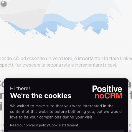
endo ciò ed essendo un venditore, è importante sfruttare LinkedIn 
spect), far crescere la propria rete e incrementare i ricavi.
ome superare le difficoltà
rospecting su LinkedIn e 
i vendita
bene LinkedIn disponga di un'ampia rete di professionisti, è ancor
oinvolgerli.
Fare prospecting in modo corretto ed efficiente