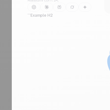
Riassumi con l’IA:
Contattaci
Diventa partner
Example H2