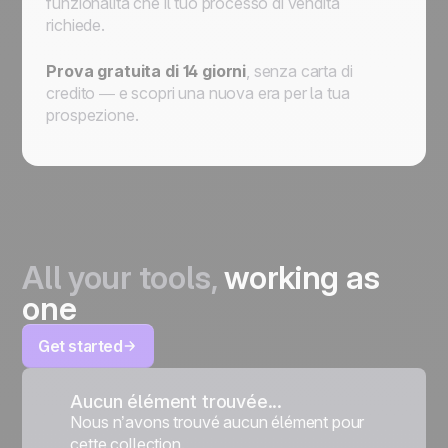
funzionalità che il tuo processo di vendita
richiede.
Prova gratuita di 14 giorni
, senza carta di
credito — e scopri una nuova era per la tua
prospezione.
All your tools,
working as
one
Get started
Aucun élément trouvée...
Nous n’avons trouvé aucun élément pour
cette collection.