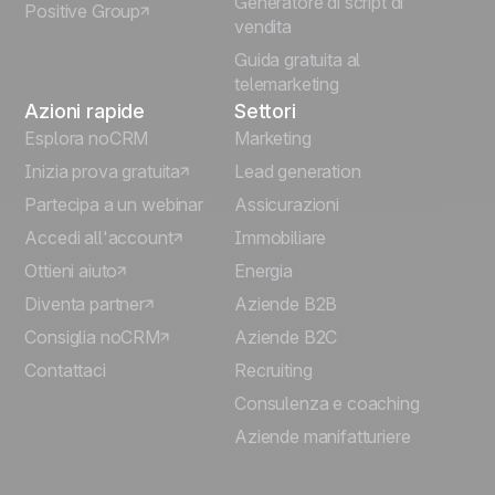
Generatore di script di
Positive Group
Deutsch
vendita
Guida gratuita al
telemarketing
Azioni rapide
Settori
Esplora noCRM
Marketing
Inizia prova gratuita
Lead generation
Partecipa a un webinar
Assicurazioni
Accedi all'account
Immobiliare
Ottieni aiuto
Energia
Diventa partner
Aziende B2B
Consiglia noCRM
Aziende B2C
Contattaci
Recruiting
Consulenza e coaching
Aziende manifatturiere