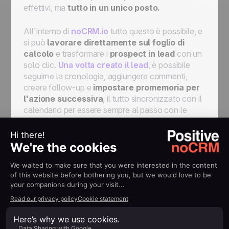
effettivi, ma
tutto in un unico posto.
All'interno di
noCRM.io
tutto questo è possibile, e
si può
lavorare direttamente sul foglio di
calcolo
e trasformare i
prospect in lead
con un
solo clic.
Una volta creato il lead
, è possibile
seguirne la cronologia, aggiungere commenti,
creare follow-up e
impostare promemoria per
l'azione successiva
, il tutto sincronizzato con il
calendario per essere sempre al passo con le
cose da fare ogni giorno.
Se desideri semplificare il tuo processo di lavoro e
ottenere risultati più efficaci, è ora di agire.
Sostituisci Excel con la soluzione moderna di
noCRM.io
!
Foglio di calcolo 2.0: più
efficace e semplice da