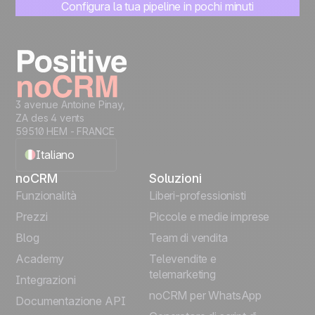
Configura la tua pipeline in pochi minuti
Inizia subito a gestire i lead
Prova gratis
3 avenue Antoine Pinay,
ZA des 4 vents
59510 HEM - FRANCE
Italiano
noCRM
Soluzioni
English
Funzionalità
Liberi-professionisti
Prezzi
Piccole e medie imprese
Français
Blog
Team di vendita
Español
Academy
Televendite e
telemarketing
Integrazioni
Português
noCRM per WhatsApp
Documentazione API