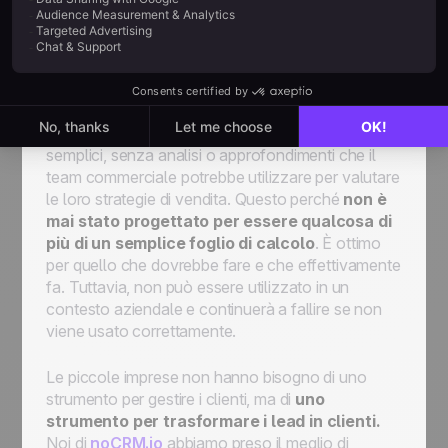
usare per fare
prospecting
Il foglio di calcolo Excel offre una
visione
diretta dei dati
. Infatti, mostra solo i dati
semplici, senza analisi o approfondimenti che il
team commerciale potrebbe utilizzare per valutare
le loro strategie di vendita. Questo perché
non è
mai stato progettato per essere qualcosa di
più di un semplice foglio di calcolo
. È ottimo
per quello che dovrebbe fare e che effettivamente
fa. Tuttavia, non può essere utilizzato in un
contesto aziendale e continuerà a fallire se non
viene usato correttamente.
Le piccole imprese non hanno bisogno di uno
strumento per gestire i clienti, ma di
uno
strumento per trasformare i lead in clienti.
Noi di
noCRM.io
abbiamo preso il meglio di