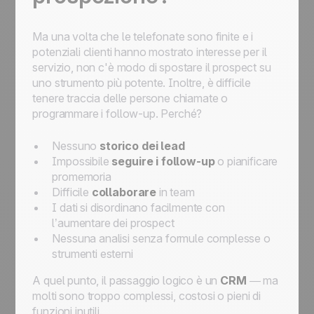
Ma una volta che le telefonate sono finite e i
potenziali clienti hanno mostrato interesse per il
servizio, non c'è modo di spostare il prospect su
uno strumento più potente. Inoltre, è difficile
tenere traccia delle persone chiamate o
programmare i follow-up. Perché?
Nessuno
storico dei lead
Impossibile
seguire i follow-up
o pianificare
promemoria
Difficile
collaborare
in team
I dati si disordinano facilmente con
l’aumentare dei prospect
Nessuna analisi senza formule complesse o
strumenti esterni
A quel punto, il passaggio logico è un
CRM
— ma
molti sono troppo complessi, costosi o pieni di
funzioni inutili.